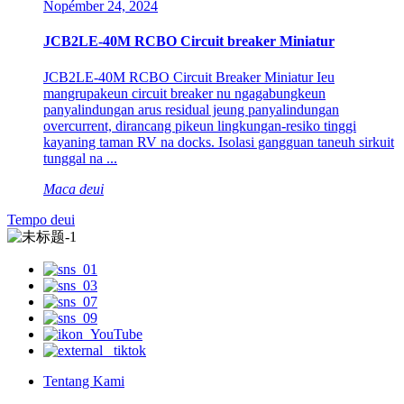
Nopémber 24, 2024
JCB2LE-40M RCBO Circuit breaker Miniatur
JCB2LE-40M RCBO Circuit Breaker Miniatur Ieu
mangrupakeun circuit breaker nu ngagabungkeun
panyalindungan arus residual jeung panyalindungan
overcurrent, dirancang pikeun lingkungan-resiko tinggi
kayaning taman RV na docks. Isolasi gangguan taneuh sirkuit
tunggal na ...
Maca deui
Tempo deui
Tentang Kami