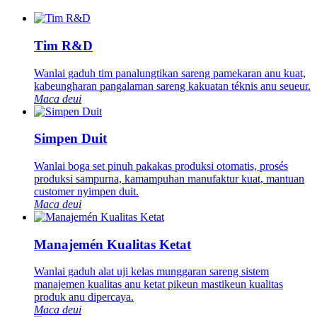
Tim R&D
Wanlai gaduh tim panalungtikan sareng pamekaran anu kuat,
kabeungharan pangalaman sareng kakuatan téknis anu seueur.
Maca deui
Simpen Duit
Wanlai boga set pinuh pakakas produksi otomatis, prosés
produksi sampurna, kamampuhan manufaktur kuat, mantuan
customer nyimpen duit.
Maca deui
Manajemén Kualitas Ketat
Wanlai gaduh alat uji kelas munggaran sareng sistem
manajemen kualitas anu ketat pikeun mastikeun kualitas
produk anu dipercaya.
Maca deui