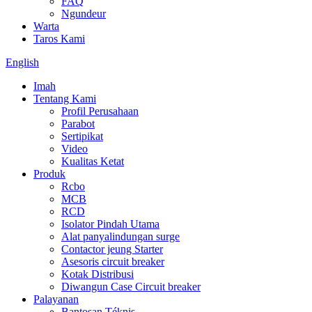
FAQ
Ngundeur
Warta
Taros Kami
English
Imah
Tentang Kami
Profil Perusahaan
Parabot
Sertipikat
Video
Kualitas Ketat
Produk
Rcbo
MCB
RCD
Isolator Pindah Utama
Alat panyalindungan surge
Contactor jeung Starter
Asesoris circuit breaker
Kotak Distribusi
Diwangun Case Circuit breaker
Palayanan
Bantosan Téknis