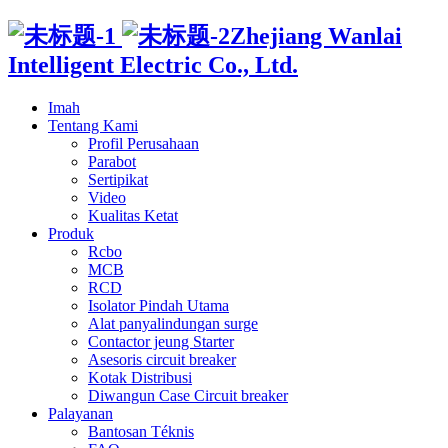
Zhejiang Wanlai
Intelligent Electric Co., Ltd.
Imah
Tentang Kami
Profil Perusahaan
Parabot
Sertipikat
Video
Kualitas Ketat
Produk
Rcbo
MCB
RCD
Isolator Pindah Utama
Alat panyalindungan surge
Contactor jeung Starter
Asesoris circuit breaker
Kotak Distribusi
Diwangun Case Circuit breaker
Palayanan
Bantosan Téknis