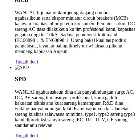
WANLAI, hiji manufaktur jeung dagang combo,
ngahasilkeun sarta ékspor miniatur circuit breakers (MCB)
kalawan kualitas luhur pikeun konsumén. Pemutus sirkuit DC
sareng AC tiasa dilakukeun ku tim profésional kami, kapasitas
pegatna dugi ka 10kA. Sadaya pemutus sirkuit matuh
IEC60898-1 & EN60898-1. Urang bakal kualitas produk
pangalusna, layanan paling timely tur wijaksana pikeun
meunang kapuasan Anjeun.
Tingali deui
SPD
WANLAI ngahususkeun dina alat panyalindungan surge AC,
DC, PV sareng tim insinyur profésional, kami gaduh
kakuatan téknis anu kuat sareng kamampuan R&D dina
widang panyalindungan kilat. Kami yakin yén kasalametan
sareng kualitas salawasna mimitina, type1, type2 sareng type3
kami diproduksi saluyu sareng IEC, UL, TUV, CE sareng
standar anu relevan.
Tingali deui