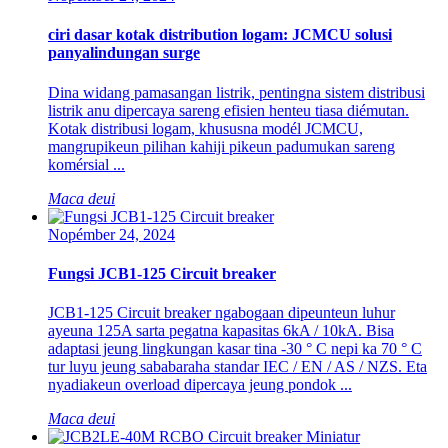
ciri dasar kotak distribution logam: JCMCU solusi
panyalindungan surge
Dina widang pamasangan listrik, pentingna sistem distribusi
listrik anu dipercaya sareng efisien henteu tiasa diémutan.
Kotak distribusi logam, khususna modél JCMCU,
mangrupikeun pilihan kahiji pikeun padumukan sareng
komérsial ...
Maca deui
Nopémber 24, 2024
Fungsi JCB1-125 Circuit breaker
JCB1-125 Circuit breaker ngabogaan dipeunteun luhur
ayeuna 125A sarta pegatna kapasitas 6kA / 10kA. Bisa
adaptasi jeung lingkungan kasar tina -30 ° C nepi ka 70 ° C
tur luyu jeung sababaraha standar IEC / EN / AS / NZS. Eta
nyadiakeun overload dipercaya jeung pondok ...
Maca deui