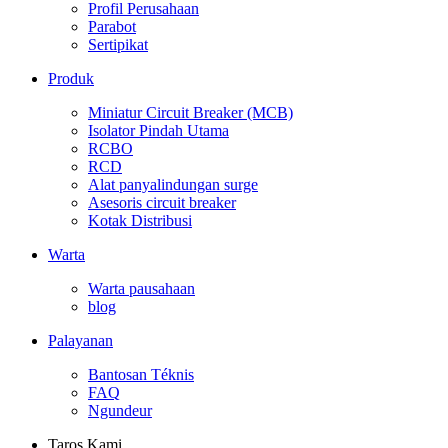
Profil Perusahaan
Parabot
Sertipikat
Produk
Miniatur Circuit Breaker (MCB)
Isolator Pindah Utama
RCBO
RCD
Alat panyalindungan surge
Asesoris circuit breaker
Kotak Distribusi
Warta
Warta pausahaan
blog
Palayanan
Bantosan Téknis
FAQ
Ngundeur
Taros Kami