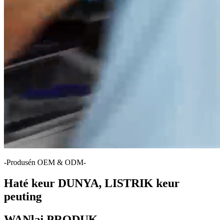
-Produsén OEM & ODM-
Haté keur DUNYA, LISTRIK keur
peuting
WANlai PRODUK