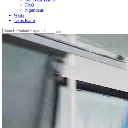
FAQ
Ngundeur
Warta
Taros Kami