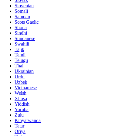
Slovak
Slovenian
Somali
Samoan
Scots Gaelic
Shona
Sindhi
Sundanese
Swahili
Tajik
Tamil
Telugu
Thai
Ukrainian
Urdu
Uzbek
Vietnamese
Welsh
Xhosa
Yiddish
Yoruba
Zulu
Kinyarwanda
Tatar
Oriya