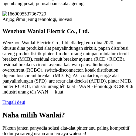
ngembang pesat, perusahaan skala ageung.
Anjog élmu jeung téhnologi, inovasi
Wenzhou Wanlai Electric Co., Ltd.
Wenzhou Wanlai Electric Co., Ltd. diadegkeun dina 2020, anu
khusus dina produksi alat panyalindungan sirkuit, papan distribusi
sareng produk listrik pinter. Produk urang nutupan miniatur circuit
breaker (MCB), residual circuit breaker ayeuna (RCD / RCCB),
residual breakers circuit ayeuna kalawan panyalindungan
overcurrent (RCBO), switch-disconnector, kotak distribution,
dijieun bisi circuit breaker (MCCB), AC contactor, surge alat
panyalindungan (SPD), arc sesar alat deteksi (AFDD), pinter MCB,
pinter RCBOI, industri urang téh kuat · WAN · téhnologi RCBOI di
industri urang téh WAN · · kuat
Tingali deui
Naha milih Wanlai?
Pikeun janten panyadia solusi alat-alat pinter anu paling kompetitif
di dunya sareng usaha anu teu aya watesna!