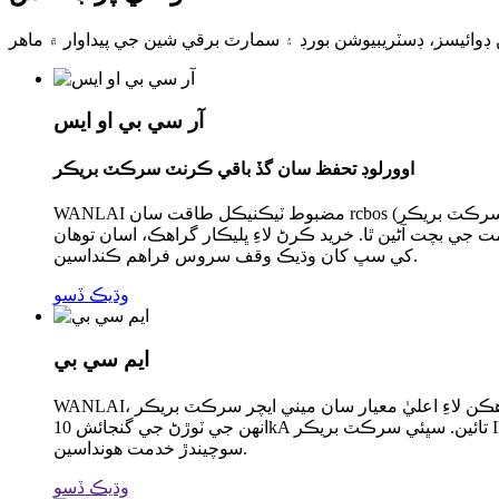
ائيسز، ڊسٽريبيوشن بورڊ ۽ سمارٽ برقي شين جي پيداوار ۾ ماهر
آر سي بي او ايس
اوورلوڊ تحفظ سان گڏ باقي ڪرنٽ سرڪٽ بريڪر
WANLAI مضبوط ٽيڪنيڪل طاقت سان rcbos (اوورلوڊ تحفظ سان باقي ڪرنٽ سرڪٽ بريڪر) جي پيداوار ۾ ماهر آهي. اسان جا RCBOs بجلي جي تنصيب ۽ ان جي استعمال ڪندڙن لاءِ اعليٰ سطح
 جي بچت آڻين ٿا. خريد ڪرڻ لاءِ ڀليڪار گراهڪ، اسان توهان
کي سڀ کان وڌيڪ وقف سروس فراهم ڪنداسين.
وڌيڪ ڏسو
ايم سي بي
WANLAI، هڪ پيداوار ۽ واپار جو ڪمبو، گراهڪن لاءِ اعليٰ معيار سان ميني ايچر سرڪٽ بريڪر (MCB) پيدا ۽ برآمد ڪري ٿو. DC ۽ AC سرڪٽ بريڪر اسان جي پيشه ورانه ٽيم پاران ٺاهي سگھجن ٿا،
انهن جي ٽوڙڻ جي گنجائش 10kA تائين. سڀئي سرڪٽ بريڪر IEC60898-1 ۽ EN60898-1 جي تعميل ڪن ٿا. اسان توهان جي اطمينان حاصل ڪرڻ لاءِ بهترين پراڊڪٽ معيار، سڀ کان وڌيڪ بروقت ۽
سوچيندڙ خدمت هونداسين.
وڌيڪ ڏسو