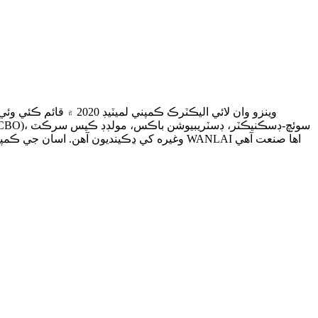
وينزو وان لائي اليڪ