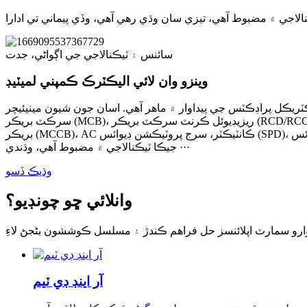
سائنس ۽ ٽيڪنالاجي جي اڳواڻي، جدت
وينزو وان لائي اليڪٽرڪ ڪمپني لميٽيڊ
ورڊ ۽ سمارٽ اليڪٽريڪل پراڊڪٽس جي پيداوار ۾ ماهر آهي. اسان جون شيون مينيئيچر
سرڪٽ بريڪر (MCB)، ريزيڊيوئل ڪرنٽ سرڪٽ بريڪر (RCD/RCCB)، اوور ڪرنٽ پروٽيڪشن سان ريزيڊيوئل ڪرنٽ سرڪٽ بريڪر (RCBO)، سوئچ-ڊسڪنيڪٽر، ڊسٽريبيوشن باڪس، مولڊڊ ڪيس سرڪٽ
بريڪر (MCCB)، AC ڪانٽيڪٽر، سرج پروٽيڪشن ڊيوائس (SPD)، آرڪ فالٽ ڊيٽيڪشن ڊيوائس (AFDD)، سمارٽ MCB، سمارٽ RCBO وغيره کي ڍڪينديون آهن. اسان جي ڪمپني WANLAI اها صنعت آهي
جيڪا ٽيڪنالاجي ۾ مضبوط آهي، وڌندي ···
وڌيڪ ڏسو
وانلائي ڇو چونڊيو؟
آر اينڊ ڊي ٽيم