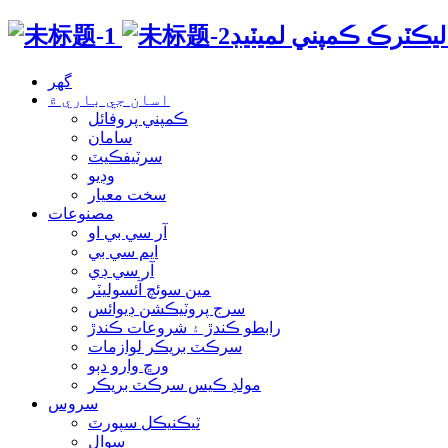
اليڪٽرڪ ڪمپني لميٽيڊ
گھر
اسان جي باري ۾
ڪمپني پروفائل
سامان
سرٽيفڪيٽ
وڊيو
سخت معيار
مصنوعات
آر سي بي او
ايم سي بي
آر سي ڊي
مين سوئچ آئسوليٽر
سرج پروٽيڪشن ڊيوائس
رابطو ڪندڙ ۽ شروعات ڪندڙ
سرڪٽ بريڪر لوازمات
ورڇ وارو دٻو
مولڊ ڪيس سرڪٽ بريڪر
سروس
ٽيڪنيڪل سپورٽ
سوال