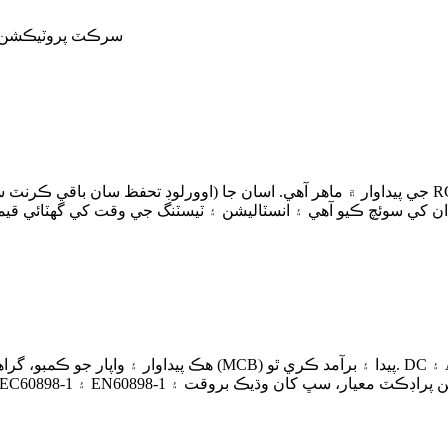
سرڪٽ پروٽيڪشن ڊو
 ان کي سوئچ ڪيو آهي ۽ انسٽاليشن ۽ ٽيسٽنگ جي وقت کي گهٽائي قيمت