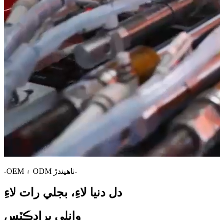
-OEM ۽ ODM ٺاهيندڙ-
دل دنيا لاءِ، بجلي رات لاءِ
وانلي پراڊڪٽس