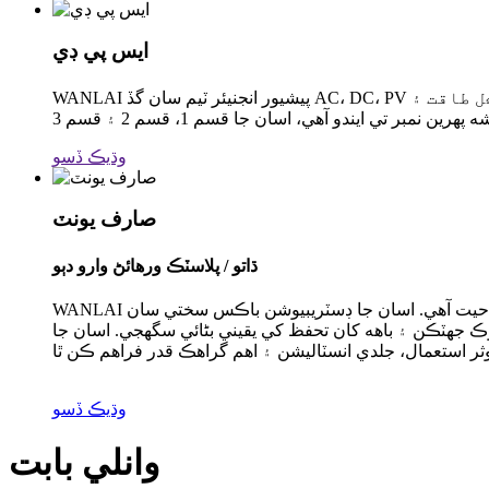
ايس پي ڊي
WANLAI پيشيور انجنيئر ٽيم سان گڏ AC، DC، PV سرج پروٽيڪشن ڊيوائس ۾ ماهر آهي، اسان وٽ بجلي جي حفاظت جي ميدان ۾ مضبوط ٽيڪنيڪل طاقت ۽ R&D صلاحيت آهي. اسان جو
وڌيڪ ڏسو
صارف يونٽ
ڌاتو / پلاسٽڪ ورهائڻ وارو دٻو
WANLAI وٽ پلاسٽڪ ۽ ڌاتو جي ورڇ واري دٻي جي ميدان ۾ مضبوط مولڊ ڊيزائن ۽ پيداوار جي صلاحيت آهي. اسان جا ڊسٽريبيوشن باڪس سختي سان IEC، UL ۽ CE معيار جي پيروي ڪن ٿا، ترقي،
ڪ جھٽڪن ۽ ​​باهه کان تحفظ کي يقيني بڻائي سگهجي. اسان جا
وڌيڪ ڏسو
وانلي بابت