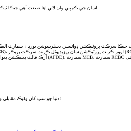
اسان جي ڪمپني وان لائي اها صنعت آهي جيڪا ٽيڪنالاجي ۾ مضبوط آهي، تيزي سان وڌي رهي آهي، وڏي پيماني تي ادارا.
ٽرڪ ڪمپني لميٽيڊ 2020 ۾ قائم ڪئي وئي، جيڪا سرڪٽ پروٽيڪشن ڊوائيسز، ڊسٽريبيوشن ب
دنيا جو سڀ کان وڌيڪ مقابلي وارو سمارٽ اپلائنسز حل فراهم ڪندڙ ۽ مسلسل ڪوششون بڻجڻ لاءِ!