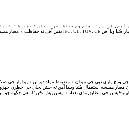
يٰ معيار هميشه استعمال ڪيا ويندا آهن ته جيئن بجلي جي خطرن جهڙو