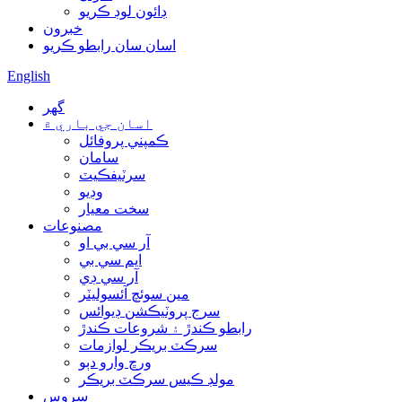
ڊائون لوڊ ڪريو
خبرون
اسان سان رابطو ڪريو
English
گھر
اسان جي باري ۾
ڪمپني پروفائل
سامان
سرٽيفڪيٽ
وڊيو
سخت معيار
مصنوعات
آر سي بي او
ايم سي بي
آر سي ڊي
مين سوئچ آئسوليٽر
سرج پروٽيڪشن ڊيوائس
رابطو ڪندڙ ۽ شروعات ڪندڙ
سرڪٽ بريڪر لوازمات
ورڇ وارو دٻو
مولڊ ڪيس سرڪٽ بريڪر
سروس