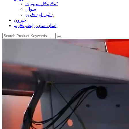
ٽيڪنيڪل سپورٽ
سوال
ڊائون لوڊ ڪريو
خبرون
اسان سان رابطو ڪريو