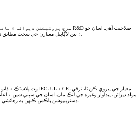
يقين آهي ته حفاظت ۽ معيار هميشه پهرين نمبر تي ايندو آهي، اسان جا قسم 1، قسم 2 ۽ قسم 3 IEC، UL، TUV، CE ۽ ٻين لاڳاپيل معيارن جي سخت مطابق تيار ڪيا ويا آهن.
مولڊ ڊيزائن، پيداوار وغيره جي لنڪ مان. اسان جي سڀني شين ۾ اعل
ڊسٽريبيوشن باڪس ڪنهن به رهائشي ايپليڪيشن جي مطابق وڏي تعداد ۾ آپشن پيش ڪن ٿا. اهي جڳهه جو موثر استعمال، جلدي انسٽاليشن ۽ اهم گراهڪ قدر فراهم ڪن ٿا.