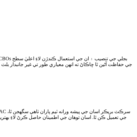
جي حفاظت آڻين ٿا ڇاڪاڻ ته انهن معياري طور تي غير جانبدار بلٽ