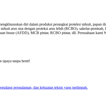
ngkhususkan diri dalam produksi perangkat proteksi sirkuit, papan dist
irkuit arus sisa dengan proteksi arus lebih (RCBO), sakelar-pemisah, k
ngguan busur (AFDD), MCB pintar, RCBO pintar, dll. Perusahaan kami 
an upaya tanpa henti!
segudang pengalaman, dan kekuatan teknis yang melimpah.