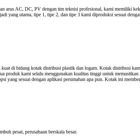
n arus AC, DC, PV dengan tim teknisi profesional, kami memiliki ke
adi yang utama, tipe 1, tipe 2, dan tipe 3 kami diproduksi sesuai deng
at di bidang kotak distribusi plastik dan logam. Kotak distribusi ka
 produk kami selalu menggunakan kualitas tinggi untuk memastikan perl
opsi yang sesuai dengan aplikasi perumahan apa pun. Kotak ini membe
umbuh pesat, perusahaan berskala besar.