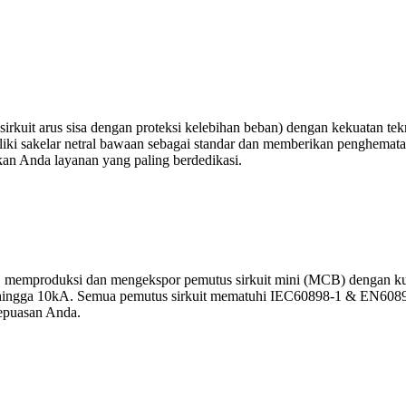
rkuit arus sisa dengan proteksi kelebihan beban) dengan kekuatan t
emiliki sakelar netral bawaan sebagai standar dan memberikan penghem
an Anda layanan yang paling berdedikasi.
emproduksi dan mengekspor pemutus sirkuit mini (MCB) dengan kuali
an hingga 10kA. Semua pemutus sirkuit mematuhi IEC60898-1 & EN6089
epuasan Anda.