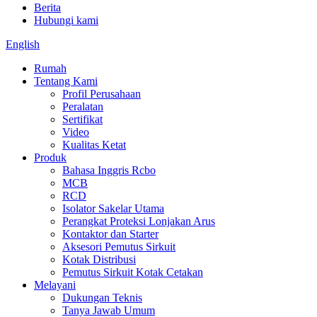
Berita
Hubungi kami
English
Rumah
Tentang Kami
Profil Perusahaan
Peralatan
Sertifikat
Video
Kualitas Ketat
Produk
Bahasa Inggris Rcbo
MCB
RCD
Isolator Sakelar Utama
Perangkat Proteksi Lonjakan Arus
Kontaktor dan Starter
Aksesori Pemutus Sirkuit
Kotak Distribusi
Pemutus Sirkuit Kotak Cetakan
Melayani
Dukungan Teknis
Tanya Jawab Umum