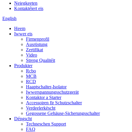
Neiegkeeten
Kontaktéiert eis
English
Heem
Iwwer eis
Firmenprofil
Ausrüstung
Zertifikat
Video
Streng Qualitéit
Produkter
Rcbo
MCB
RCD
Haaptschalter-Isolator
Iwwerspannungsschutzgerät
Kontaktor a Starter
Accessoiren fir Schutzschalter
Verdeelerkëscht
Gegossene Gehäuse-Sicherungsschalter
Déngscht
Techneschen Support
FAQ