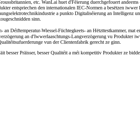
n, Groussbritannien, etc. WanLai huet d'Féierung duerchgefouert and
odukter entspriechen den internationalen IEC-Normen a besëtzen iwwer 
gselektrotechnikindustrie a punkto Digitaliséierung an Intelligenz un a
 zougeschnidden sinn.
h- an Déiftemperatur-Wiessel-Fiichtegkeets- an Hëtzttestkammer, mat
erzögerung an d'Iwwerlaaschtungs-Langverzögerung vu Produkter iw
alitéitsufuerderunge vun der Clientenfabrik gerecht ze ginn.
besser Präisser, besser Qualitéit a méi kompetitiv Produkter ze bidden