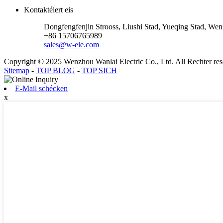
Kontaktéiert eis
Dongfengfenjin Strooss, Liushi Stad, Yueqing Stad, We
+86 15706765989
sales@w-ele.com
Copyright © 2025 Wenzhou Wanlai Electric Co., Ltd. All Rechter rese
Sitemap
-
TOP BLOG
-
TOP SICH
E-Mail schécken
x