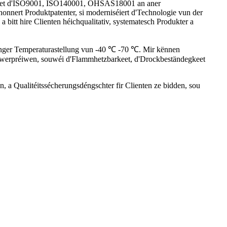
eems et d'ISO9001, ISO140001, OHSAS18001 an aner
honnert Produktpatenter, si moderniséiert d'Technologie vun der
 bitt hire Clienten héichqualitativ, systematesch Produkter a
 enger Temperaturastellung vun -40 ℃ -70 ℃. Mir kënnen
werpréiwen, souwéi d'Flammhetzbarkeet, d'Drockbeständegkeet
, a Qualitéitssécherungsdéngschter fir Clienten ze bidden, sou