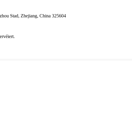
nzhou Stad, Zhejiang, China 325604
rvéiert.