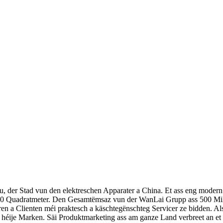
, der Stad vun den elektreschen Apparater a China. Et ass eng modern
000 Quadratmeter. Den Gesamtëmsaz vun der WanLai Grupp ass 500 Mil
ren a Clienten méi praktesch a käschtegënschteg Servicer ze bidden. A
s héije Marken. Säi Produktmarketing ass am ganze Land verbreet an et