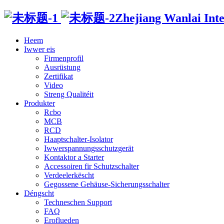
Zhejiang Wanlai Intel
Heem
Iwwer eis
Firmenprofil
Ausrüstung
Zertifikat
Video
Streng Qualitéit
Produkter
Rcbo
MCB
RCD
Haaptschalter-Isolator
Iwwerspannungsschutzgerät
Kontaktor a Starter
Accessoiren fir Schutzschalter
Verdeelerkëscht
Gegossene Gehäuse-Sicherungsschalter
Déngscht
Techneschen Support
FAQ
Eroflueden