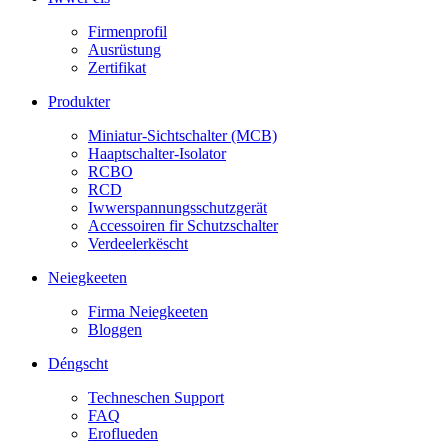
Firmenprofil
Ausrüstung
Zertifikat
Produkter
Miniatur-Sichtschalter (MCB)
Haaptschalter-Isolator
RCBO
RCD
Iwwerspannungsschutzgerät
Accessoiren fir Schutzschalter
Verdeelerkëscht
Neiegkeeten
Firma Neiegkeeten
Bloggen
Déngscht
Techneschen Support
FAQ
Eroflueden