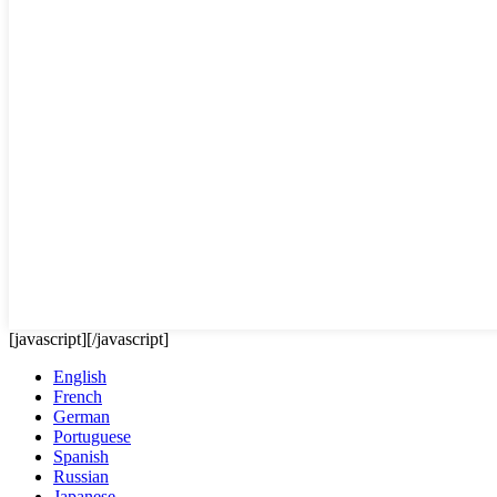
[javascript]
[/javascript]
English
French
German
Portuguese
Spanish
Russian
Japanese