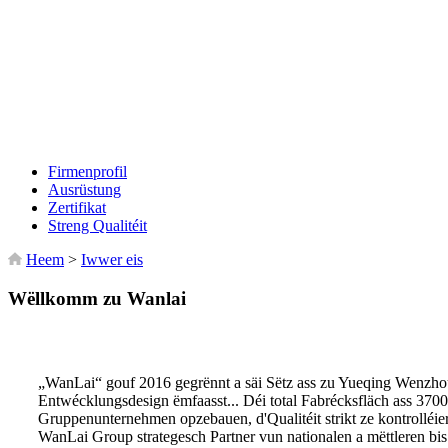
Firmenprofil
Ausrüstung
Zertifikat
Streng Qualitéit
Heem
>
Iwwer eis
Wëllkomm zu Wanlai
„WanLai“ gouf 2016 gegrënnt a säi Sëtz ass zu Yueqing Wenzhou
Entwécklungsdesign ëmfaasst... Déi total Fabrécksfläch ass 37
Gruppenunternehmen opzebauen, d'Qualitéit strikt ze kontrolléie
WanLai Group strategesch Partner vun nationalen a mëttleren bi