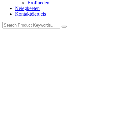
Eroflueden
Neiegkeeten
Kontaktéiert eis