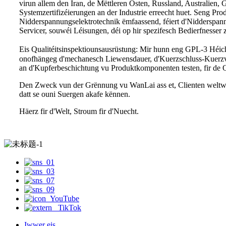
virun allem den Iran, de Mëttleren Osten, Russland, Australie
Systemzertifizéierungen an der Industrie erreecht huet. Seng Pr
Nidderspannungselektrotechnik ëmfaassend, féiert d'Nidderspannun
Servicer, souwéi Léisungen, déi op hir spezifesch Bedierfnesser
Eis Qualitéitsinspektiounsausrüstung: Mir hunn eng GPL-3 Héic
onofhängeg d'mechanesch Liewensdauer, d'Kuerzschluss-Kuerzv
an d'Kupferbeschichtung vu Produktkomponenten testen, fir de Qu
Den Zweck vun der Grënnung vu WanLai ass et, Clienten weltwäit 
datt se ouni Suergen akafe kënnen.
Häerz fir d'Welt, Stroum fir d'Nuecht.
Iwwer eis