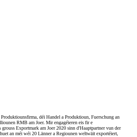
 Produktiounsfirma, déi Handel a Produktioun, Fuerschung an
liounen RMB am Joer. Mir engagéieren eis fir e
ls grouss Exportmark am Joer 2020 sinn d'Haaptpartner vun der
 huet an méi wéi 20 Länner a Regiounen weltwäit exportéiert,