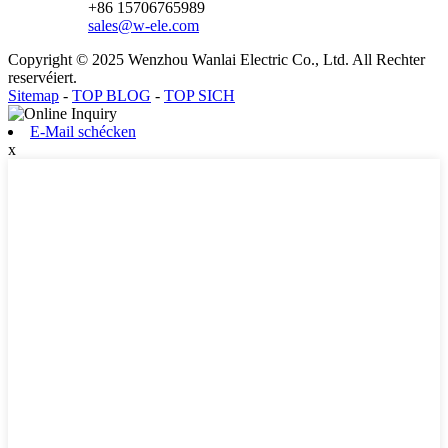
+86 15706765989
sales@w-ele.com
Copyright © 2025 Wenzhou Wanlai Electric Co., Ltd. All Rechter
reservéiert.
Sitemap
-
TOP BLOG
-
TOP SICH
E-Mail schécken
x