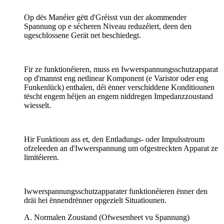
Op dës Manéier gëtt d'Gréisst vun der akommender
Spannung op e sécheren Niveau reduzéiert, deen den
ugeschlossene Gerät net beschiedegt.
Fir ze funktionéieren, muss en Iwwerspannungsschutzapparat
op d'mannst eng netlinear Komponent (e Varistor oder eng
Funkenlück) enthalen, déi ënner verschiddene Konditiounen
tëscht engem héijen an engem niddregen Impedanzzoustand
wiesselt.
Hir Funktioun ass et, den Entladungs- oder Impulsstroum
ofzeleeden an d'Iwwerspannung um ofgestreckten Apparat ze
limitéieren.
Iwwerspannungsschutzapparater funktionéieren ënner den
dräi hei ënnendrënner opgezielt Situatiounen.
A. Normalen Zoustand (Ofwesenheet vu Spannung)