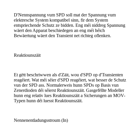
D'Nennspannung vum SPD soll mat der Spannung vum
elektresche System kompatibel sinn, fir dem System
entspriechende Schutz ze bidden. Eng méi niddreg Spannung
wäert den Apparat beschiedegen an eng méi héich
Bewäertung wäert den Transient net richteg oflenken.
Reaktiounszäit
Et gëtt beschriwwen als d'Zäit, wou d'SPD op d'Transienten
reagéiert. Wat méi séier d'SPD reagéiert, wat besser de Schutz
vun der SPD ass. Normalerweis hunn SPDs op Basis vun
Zenerdioden déi séierst Reaktiounszäit. Gasgefëllte Modeller
hunn eng relativ lues Reaktiounszäit a Sicherungen an MOV-
Typen hunn déi luesst Reaktiounszäit.
Nennenentladungsstroum (In)