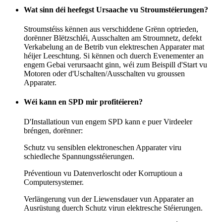
Wat sinn déi heefegst Ursaache vu Stroumstéierungen?
Stroumstéiss kënnen aus verschiddene Grënn optrieden,
dorënner Blëtzschléi, Ausschalten am Stroumnetz, defekt
Verkabelung an de Betrib vun elektreschen Apparater mat
héijer Leeschtung. Si kënnen och duerch Evenementer an
engem Gebai verursaacht ginn, wéi zum Beispill d'Start vu
Motoren oder d'Uschalten/Ausschalten vu groussen
Apparater.
Wéi kann en SPD mir profitéieren?
D'Installatioun vun engem SPD kann e puer Virdeeler
bréngen, dorënner:
Schutz vu sensiblen elektroneschen Apparater viru
schiedleche Spannungsstéierungen.
Préventioun vu Datenverloscht oder Korruptioun a
Computersystemer.
Verlängerung vun der Liewensdauer vun Apparater an
Ausrüstung duerch Schutz virun elektresche Stéierungen.