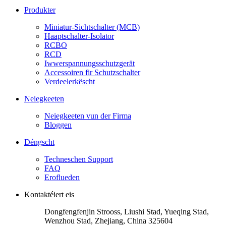
Produkter
Miniatur-Sichtschalter (MCB)
Haaptschalter-Isolator
RCBO
RCD
Iwwerspannungsschutzgerät
Accessoiren fir Schutzschalter
Verdeelerkëscht
Neiegkeeten
Neiegkeeten vun der Firma
Bloggen
Déngscht
Techneschen Support
FAQ
Eroflueden
Kontaktéiert eis
Dongfengfenjin Strooss, Liushi Stad, Yueqing Stad,
Wenzhou Stad, Zhejiang, China 325604