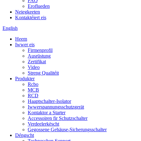
FAQ
Eroflueden
Neiegkeeten
Kontaktéiert eis
English
Heem
Iwwer eis
Firmenprofil
Ausrüstung
Zertifikat
Video
Streng Qualitéit
Produkter
Rcbo
MCB
RCD
Haaptschalter-Isolator
Iwwerspannungsschutzgerät
Kontaktor a Starter
Accessoiren fir Schutzschalter
Verdeelerkëscht
Gegossene Gehäuse-Sicherungsschalter
Déngscht
Techneschen Support