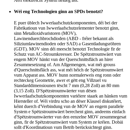
Äert elektrescht System néideg ass.
Wéi eng Technologien ginn an SPDs benotzt?
E puer üblech Iwwerlaafschutzkomponenten, déi bei der
Fabrikatioun vun Iwwerlaafschutzelementer benotzt ginn,
sinn Metalloxidvaristoren (MOV),
Lawinenduerchbrochdioden (ABD - fréier bekannt als
Siliziumlawinendioden oder SAD) a Gasentladungsröhren
(GDT). MOV sinn déi meescht benotzt Technologie fir de
Schutz vun AC-Stroumkreesser. De Spëtzstroumwäert vun
engem MOV hänkt vun der Querschnittsfläch an hirer
Zesummesetzung of. Am Allgemengen, wat méi grouss
d'Querschnittsfläch ass, wat méi héich de Spëtzstroumwäert
vum Apparat ass. MOV hunn normalerweis eng ronn oder
rechteckeg Geometrie, awer et gëtt eng Villzuel vu
Standarddimensiounen tëscht 7 mm (0,28 Zoll) an 80 mm
(3,15 Zoll). D'Spëtzstroumwäerter vun dësen
Iwwerlaafschutzkomponenten variéiere staark an hänken vum
Hiersteller of. Wéi virdru scho an dëser Klausel diskutéiert,
kéint duerch d'Verbindung vun de MOV an engem parallele
System e Spëtzstroumwäert berechent ginn, andeems einfach
d'Spëtzstroumwäerter vun den eenzelne MOV zesummegesat
ginn, fir de Spëtzstroumwäert vum System ze kréien. Dobäi
sollt d'Koordinatioun vum Betrib berücksichtegt ginn.