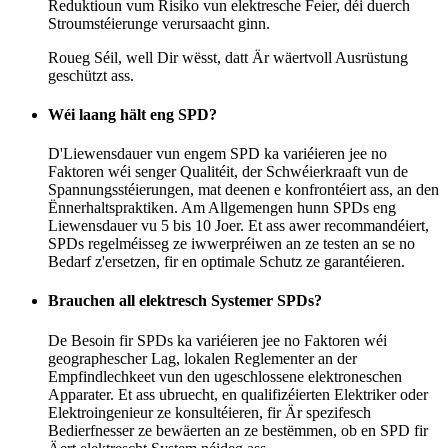
Reduktioun vum Risiko vun elektresche Feier, déi duerch
Stroumstéierunge verursaacht ginn.
Roueg Séil, well Dir wësst, datt Är wäertvoll Ausrüstung
geschützt ass.
Wéi laang hält eng SPD?
D'Liewensdauer vun engem SPD ka variéieren jee no
Faktoren wéi senger Qualitéit, der Schwéierkraaft vun de
Spannungsstéierungen, mat deenen e konfrontéiert ass, an den
Ënnerhaltspraktiken. Am Allgemengen hunn SPDs eng
Liewensdauer vu 5 bis 10 Joer. Et ass awer recommandéiert,
SPDs regelméisseg ze iwwerpréiwen an ze testen an se no
Bedarf z'ersetzen, fir en optimale Schutz ze garantéieren.
Brauchen all elektresch Systemer SPDs?
De Besoin fir SPDs ka variéieren jee no Faktoren wéi
geographescher Lag, lokalen Reglementer an der
Empfindlechkeet vun den ugeschlossene elektroneschen
Apparater. Et ass ubruecht, en qualifizéierten Elektriker oder
Elektroingenieur ze konsultéieren, fir Är spezifesch
Bedierfnesser ze bewäerten an ze bestëmmen, ob en SPD fir