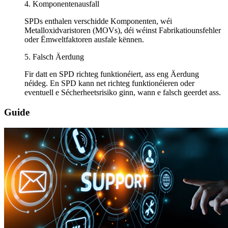
4. Komponentenausfall
SPDs enthalen verschidde Komponenten, wéi
Metalloxidvaristoren (MOVs), déi wéinst Fabrikatiounsfehler
oder Ëmweltfaktoren ausfale kënnen.
5. Falsch Äerdung
Fir datt en SPD richteg funktionéiert, ass eng Äerdung
néideg. En SPD kann net richteg funktionéieren oder
eventuell e Sécherheetsrisiko ginn, wann e falsch geerdet ass.
Guide