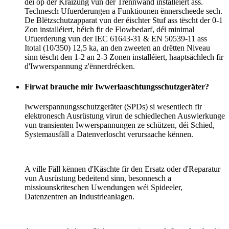
déi op der Kräizung vun der Trennwand installéiert ass.
Technesch Ufuerderungen a Funktiounen ënnerscheede sech.
De Blëtzschutzapparat vun der éischter Stuf ass tëscht der 0-1
Zon installéiert, héich fir de Flowbedarf, déi minimal
Ufuerderung vun der IEC 61643-31 & EN 50539-11 ass
Itotal (10/350) 12,5 ka, an den zweeten an drëtten Niveau
sinn tëscht den 1-2 an 2-3 Zonen installéiert, haaptsächlech fir
d'Iwwerspannung z'ënnerdrécken.
Firwat brauche mir Iwwerlaaschtungsschutzgeräter?
Iwwerspannungsschutzgeräter (SPDs) si wesentlech fir
elektronesch Ausrüstung virun de schiedlechen Auswierkunge
vun transienten Iwwerspannungen ze schützen, déi Schied,
Systemausfäll a Datenverloscht verursaache kënnen.
A ville Fäll kënnen d'Käschte fir den Ersatz oder d'Reparatur
vun Ausrüstung bedeitend sinn, besonnesch a
missiounskriteschen Uwendungen wéi Spideeler,
Datenzentren an Industrieanlagen.