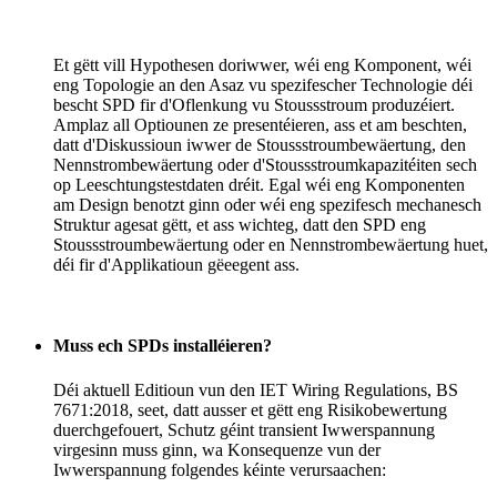
Et gëtt vill Hypothesen doriwwer, wéi eng Komponent, wéi
eng Topologie an den Asaz vu spezifescher Technologie déi
bescht SPD fir d'Oflenkung vu Stoussstroum produzéiert.
Amplaz all Optiounen ze presentéieren, ass et am beschten,
datt d'Diskussioun iwwer de Stoussstroumbewäertung, den
Nennstrombewäertung oder d'Stoussstroumkapazitéiten sech
op Leeschtungstestdaten dréit. Egal wéi eng Komponenten
am Design benotzt ginn oder wéi eng spezifesch mechanesch
Struktur agesat gëtt, et ass wichteg, datt den SPD eng
Stoussstroumbewäertung oder en Nennstrombewäertung huet,
déi fir d'Applikatioun gëeegent ass.
Muss ech SPDs installéieren?
Déi aktuell Editioun vun den IET Wiring Regulations, BS
7671:2018, seet, datt ausser et gëtt eng Risikobewertung
duerchgefouert, Schutz géint transient Iwwerspannung
virgesinn muss ginn, wa Konsequenze vun der
Iwwerspannung folgendes kéinte verursaachen: