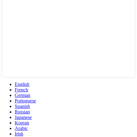
English
French
German
Portuguese
Spanish
Russian
Japanese
Korean
Arabic
Irish