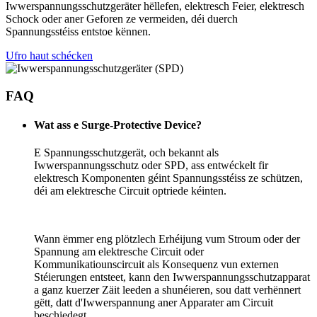
Iwwerspannungsschutzgeräter hëllefen, elektresch Feier, elektresch
Schock oder aner Geforen ze vermeiden, déi duerch
Spannungsstéiss entstoe kënnen.
Ufro haut schécken
FAQ
Wat ass e Surge-Protective Device?
E Spannungsschutzgerät, och bekannt als
Iwwerspannungsschutz oder SPD, ass entwéckelt fir
elektresch Komponenten géint Spannungsstéiss ze schützen,
déi am elektresche Circuit optriede kéinten.
Wann ëmmer eng plötzlech Erhéijung vum Stroum oder der
Spannung am elektresche Circuit oder
Kommunikatiounscircuit als Konsequenz vun externen
Stéierungen entsteet, kann den Iwwerspannungsschutzapparat
a ganz kuerzer Zäit leeden a shunéieren, sou datt verhënnert
gëtt, datt d'Iwwerspannung aner Apparater am Circuit
beschiedegt.