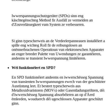
Iwwerspannungsschutzgeräter (SPDs) sinn eng
käschtegënschteg Method fir Ausfäll ze vermeiden an
d'Zouverlässegkeet vum System ze verbesseren.
Si ginn typescherweis an de Verdeelerpanneauen installéiert a
spille eng wichteg Roll fir de reibungslosen an
onënnerbrachenen Operatioun vun elektroneschen Apparater
an enger breeder Palette vun Uwendungen ze garantéieren,
andeems se transient Iwwerspannung limitéieren.
Wéi funktionéiert en SPD?
En SPD funktionéiert andeems en iwwerschësseg Spannung
vun transienten Iwwerspannungen ewech vun der geschützter
Ausrüstung leet. Et besteet typescherweis aus
Metalloxidvaristoren (MOVs) oder Gasentladungsröhren, déi
d'iwwerschësseg Spannung absorbéieren an op d'Äerd
ëmleeden, wouduerch déi ugeschlossen Apparater geschützt
ginn.