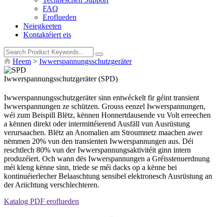
FAQ
Eroflueden
Neiegkeeten
Kontaktéiert eis
Heem
>
Iwwerspannungsschutzgeräter
Iwwerspannungsschutzgeräter (SPD)
Iwwerspannungsschutzgeräter sinn entwéckelt fir géint transient
Iwwerspannungen ze schützen. Grouss eenzel Iwwerspannungen,
wéi zum Beispill Blëtz, kënnen Honnertdausende vu Volt erreechen
a kënnen direkt oder intermittéierend Ausfäll vun Ausrüstung
verursaachen. Blëtz an Anomalien am Stroumnetz maachen awer
nëmmen 20% vun den transienten Iwwerspannungen aus. Déi
reschtlech 80% vun der Iwwerspannungsaktivitéit ginn intern
produzéiert. Och wann dës Iwwerspannungen a Gréisstenuerdnung
méi kleng kënne sinn, triede se méi dacks op a kënne bei
kontinuéierlecher Belaaschtung sensibel elektronesch Ausrüstung an
der Ariichtung verschlechteren.
Katalog PDF eroflueden