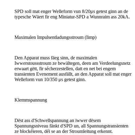
SPD soll mat enger Welleform vun 8/20μs getest ginn an de
typesche Wäert fir eng Miniatur-SPD a Wunnraim ass 20kA.
Maximalen Impulsentladungsstroum (Iimp)
Den Apparat muss fäeg sinn, de maximalen
Iwwerstoussstroum ze bewältegen, deen am Verdeelungsnetz
erwaart gëtt, fir sécherzestellen, datt en net bei engem
transienten Evenement ausfällt, an den Apparat soll mat enger
Welleform vun 10/350 μs getest ginn.
Klemmspannung
Dëst ass d'Schwellspannung an iwwer dësem
Spannungsniveau fänkt d'SPD un, all Spannungstransienten
ze blockéieren, déi se an der Stroumleitung erkennt.