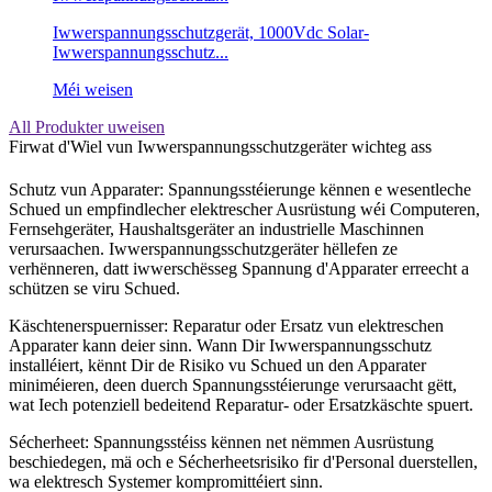
Iwwerspannungsschutzgerät, 1000Vdc Solar-
Iwwerspannungsschutz...
Méi weisen
All Produkter uweisen
Firwat d'Wiel vun Iwwerspannungsschutzgeräter wichteg ass
Schutz vun Apparater: Spannungsstéierunge kënnen e wesentleche
Schued un empfindlecher elektrescher Ausrüstung wéi Computeren,
Fernsehgeräter, Haushaltsgeräter an industrielle Maschinnen
verursaachen. Iwwerspannungsschutzgeräter hëllefen ze
verhënneren, datt iwwerschësseg Spannung d'Apparater erreecht a
schützen se viru Schued.
Käschtenerspuernisser: Reparatur oder Ersatz vun elektreschen
Apparater kann deier sinn. Wann Dir Iwwerspannungsschutz
installéiert, kënnt Dir de Risiko vu Schued un den Apparater
miniméieren, deen duerch Spannungsstéierunge verursaacht gëtt,
wat Iech potenziell bedeitend Reparatur- oder Ersatzkäschte spuert.
Sécherheet: Spannungsstéiss kënnen net nëmmen Ausrüstung
beschiedegen, mä och e Sécherheetsrisiko fir d'Personal duerstellen,
wa elektresch Systemer kompromittéiert sinn.