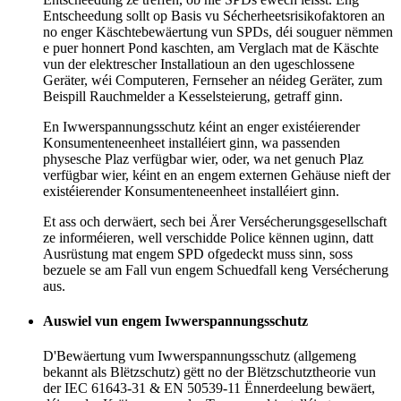
Entscheedung sollt op Basis vu Sécherheetsrisikofaktoren an
no enger Käschtebewäertung vun SPDs, déi souguer nëmmen
e puer honnert Pond kaschten, am Verglach mat de Käschte
vun der elektrescher Installatioun an den ugeschlossene
Geräter, wéi Computeren, Fernseher an néideg Geräter, zum
Beispill Rauchmelder a Kesselsteierung, getraff ginn.
En Iwwerspannungsschutz kéint an enger existéierender
Konsumenteneenheet installéiert ginn, wa passenden
physesche Plaz verfügbar wier, oder, wa net genuch Plaz
verfügbar wier, kéint en an engem externen Gehäuse nieft der
existéierender Konsumenteneenheet installéiert ginn.
Et ass och derwäert, sech bei Ärer Versécherungsgesellschaft
ze informéieren, well verschidde Police kënnen uginn, datt
Ausrüstung mat engem SPD ofgedeckt muss sinn, soss
bezuele se am Fall vun engem Schuedfall keng Versécherung
aus.
Auswiel vun engem Iwwerspannungsschutz
D'Bewäertung vum Iwwerspannungsschutz (allgemeng
bekannt als Blëtzschutz) gëtt no der Blëtzschutztheorie vun
der IEC 61643-31 & EN 50539-11 Ënnerdeelung bewäert,