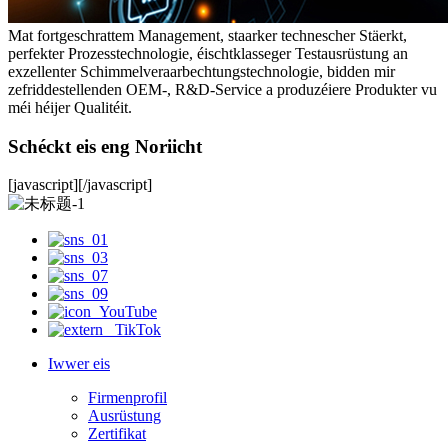
Mat fortgeschrattem Management, staarker technescher Stäerkt,
perfekter Prozesstechnologie, éischtklasseger Testausrüstung an
exzellenter Schimmelveraarbechtungstechnologie, bidden mir
zefriddestellenden OEM-, R&D-Service a produzéiere Produkter vu
méi héijer Qualitéit.
Schéckt eis eng Noriicht
[javascript]
[/javascript]
Iwwer eis
Firmenprofil
Ausrüstung
Zertifikat