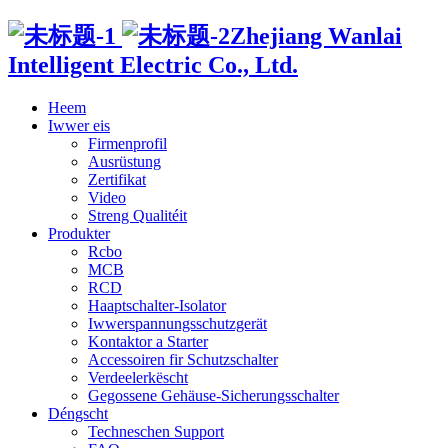
Zhejiang Wanlai
Intelligent Electric Co., Ltd.
Heem
Iwwer eis
Firmenprofil
Ausrüstung
Zertifikat
Video
Streng Qualitéit
Produkter
Rcbo
MCB
RCD
Haaptschalter-Isolator
Iwwerspannungsschutzgerät
Kontaktor a Starter
Accessoiren fir Schutzschalter
Verdeelerkëscht
Gegossene Gehäuse-Sicherungsschalter
Déngscht
Techneschen Support