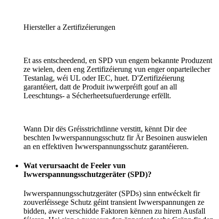
Hiersteller a Zertifizéierungen
Et ass entscheedend, en SPD vun engem bekannte Produzent
ze wielen, deen eng Zertifizéierung vun enger onparteilecher
Testanlag, wéi UL oder IEC, huet. D'Zertifizéierung
garantéiert, datt de Produit iwwerpréift gouf an all
Leeschtungs- a Sécherheetsufuerderunge erfëllt.
Wann Dir dës Gréisstrichtlinne verstitt, kënnt Dir dee
beschten Iwwerspannungsschutz fir Är Besoinen auswielen
an en effektiven Iwwerspannungsschutz garantéieren.
Wat verursaacht de Feeler vun
Iwwerspannungsschutzgeräter (SPD)?
Iwwerspannungsschutzgeräter (SPDs) sinn entwéckelt fir
zouverléissege Schutz géint transient Iwwerspannungen ze
bidden, awer verschidde Faktoren kënnen zu hirem Ausfall