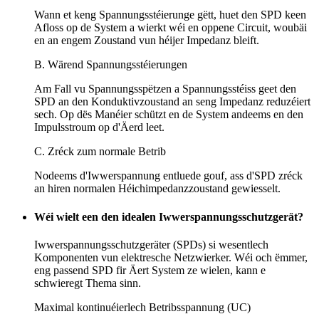
Wann et keng Spannungsstéierunge gëtt, huet den SPD keen
Afloss op de System a wierkt wéi en oppene Circuit, woubäi
en an engem Zoustand vun héijer Impedanz bleift.
B. Wärend Spannungsstéierungen
Am Fall vu Spannungsspëtzen a Spannungsstéiss geet den
SPD an den Konduktivzoustand an seng Impedanz reduzéiert
sech. Op dës Manéier schützt en de System andeems en den
Impulsstroum op d'Äerd leet.
C. Zréck zum normale Betrib
Nodeems d'Iwwerspannung entluede gouf, ass d'SPD zréck
an hiren normalen Héichimpedanzzoustand gewiesselt.
Wéi wielt een den idealen Iwwerspannungsschutzgerät?
Iwwerspannungsschutzgeräter (SPDs) si wesentlech
Komponenten vun elektresche Netzwierker. Wéi och ëmmer,
eng passend SPD fir Äert System ze wielen, kann e
schwieregt Thema sinn.
Maximal kontinuéierlech Betribsspannung (UC)