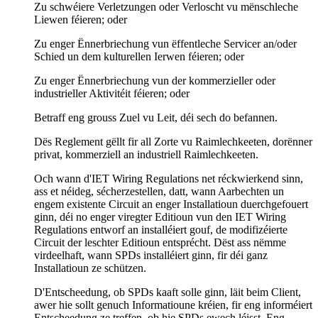
Zu schwéiere Verletzungen oder Verloscht vu mënschleche
Liewen féieren; oder
Zu enger Ënnerbriechung vun ëffentleche Servicer an/oder
Schied un dem kulturellen Ierwen féieren; oder
Zu enger Ënnerbriechung vun der kommerzieller oder
industrieller Aktivitéit féieren; oder
Betraff eng grouss Zuel vu Leit, déi sech do befannen.
Dës Reglement gëllt fir all Zorte vu Raimlechkeeten, dorënner
privat, kommerziell an industriell Raimlechkeeten.
Och wann d'IET Wiring Regulations net réckwierkend sinn,
ass et néideg, sécherzestellen, datt, wann Aarbechten un
engem existente Circuit an enger Installatioun duerchgefouert
ginn, déi no enger viregter Editioun vun den IET Wiring
Regulations entworf an installéiert gouf, de modifizéierte
Circuit der leschter Editioun entsprécht. Dëst ass nëmme
virdeelhaft, wann SPDs installéiert ginn, fir déi ganz
Installatioun ze schützen.
D'Entscheedung, ob SPDs kaaft solle ginn, läit beim Client,
awer hie sollt genuch Informatioune kréien, fir eng informéiert
Entscheedung ze treffen, ob hie SPDs ewech léisst. Eng