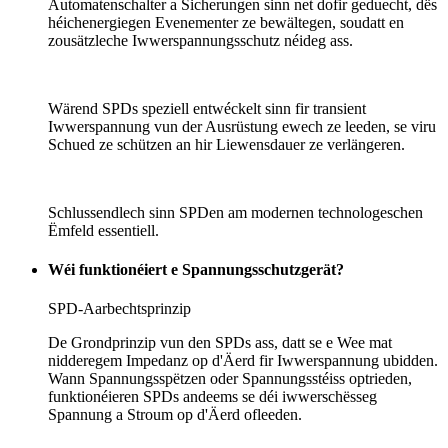
Automatenschalter a Sicherungen sinn net dofir geduecht, dës
héichenergiegen Evenementer ze bewältegen, soudatt en
zousätzleche Iwwerspannungsschutz néideg ass.
Wärend SPDs speziell entwéckelt sinn fir transient
Iwwerspannung vun der Ausrüstung ewech ze leeden, se viru
Schued ze schützen an hir Liewensdauer ze verlängeren.
Schlussendlech sinn SPDen am modernen technologeschen
Ëmfeld essentiell.
Wéi funktionéiert e Spannungsschutzgerät?
SPD-Aarbechtsprinzip
De Grondprinzip vun den SPDs ass, datt se e Wee mat
nidderegem Impedanz op d'Äerd fir Iwwerspannung ubidden.
Wann Spannungsspëtzen oder Spannungsstéiss optrieden,
funktionéieren SPDs andeems se déi iwwerschësseg
Spannung a Stroum op d'Äerd ofleeden.