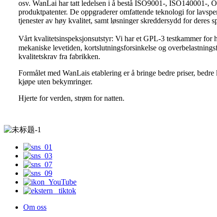
osv. WanLai har tatt ledelsen i å bestå ISO9001-, ISO140001-, 
produktpatenter. De oppgraderer omfattende teknologi for lavspenn
tjenester av høy kvalitet, samt løsninger skreddersydd for deres s
Vårt kvalitetsinspeksjonsutstyr: Vi har et GPL-3 testkammer for
mekaniske levetiden, kortslutningsforsinkelse og overbelastnin
kvalitetskrav fra fabrikken.
Formålet med WanLais etablering er å bringe bedre priser, bedre kv
kjøpe uten bekymringer.
Hjerte for verden, strøm for natten.
Om oss