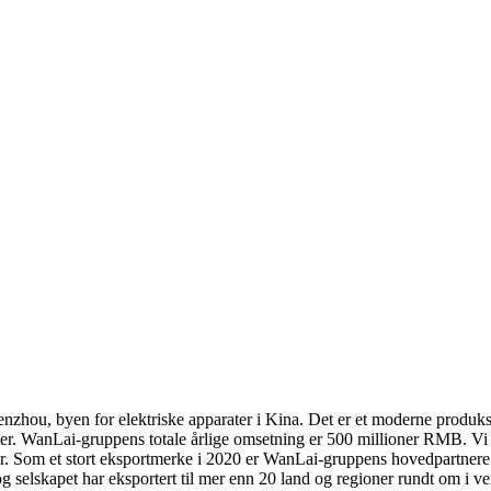
zhou, byen for elektriske apparater i Kina. Det er et moderne produk
ter. WanLai-gruppens totale årlige omsetning er 500 millioner RMB. Vi er
er. Som et stort eksportmerke i 2020 er WanLai-gruppens hovedpartnere
 selskapet har eksportert til mer enn 20 land og regioner rundt om i ver