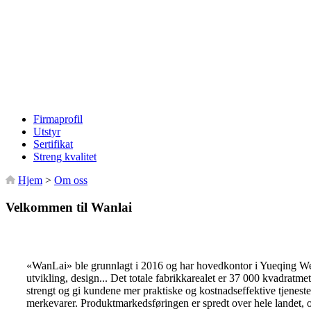
Firmaprofil
Utstyr
Sertifikat
Streng kvalitet
Hjem
>
Om oss
Velkommen til Wanlai
«WanLai» ble grunnlagt i 2016 og har hovedkontor i Yueqing Wen
utvikling, design... Det totale fabrikkarealet er 37 000 kvadratme
strengt og gi kundene mer praktiske og kostnadseffektive tjenest
merkevarer. Produktmarkedsføringen er spredt over hele landet, og