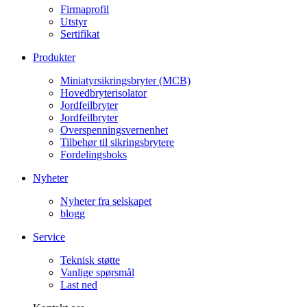
Firmaprofil
Utstyr
Sertifikat
Produkter
Miniatyrsikringsbryter (MCB)
Hovedbryterisolator
Jordfeilbryter
Jordfeilbryter
Overspenningsvernenhet
Tilbehør til sikringsbrytere
Fordelingsboks
Nyheter
Nyheter fra selskapet
blogg
Service
Teknisk støtte
Vanlige spørsmål
Last ned