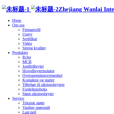
Zhejiang Wanlai Intel
Hjem
Om oss
Firmaprofil
Utstyr
Sertifikat
Video
Streng kvalitet
Produkter
Rcbo
MCB
Jordfeilbryter
Hovedbryterisolator
Overspenningsvernenhet
Kontaktor og starter
Tilbehør til sikringsbrytere
Fordelingsboks
Støpt sikringsbryter
Service
Teknisk støtte
Vanlige spørsmål
Last ned