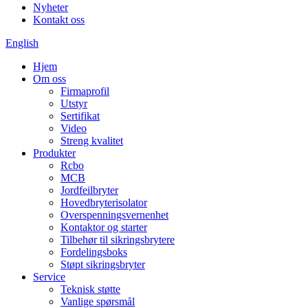
Nyheter
Kontakt oss
English
Hjem
Om oss
Firmaprofil
Utstyr
Sertifikat
Video
Streng kvalitet
Produkter
Rcbo
MCB
Jordfeilbryter
Hovedbryterisolator
Overspenningsvernenhet
Kontaktor og starter
Tilbehør til sikringsbrytere
Fordelingsboks
Støpt sikringsbryter
Service
Teknisk støtte
Vanlige spørsmål