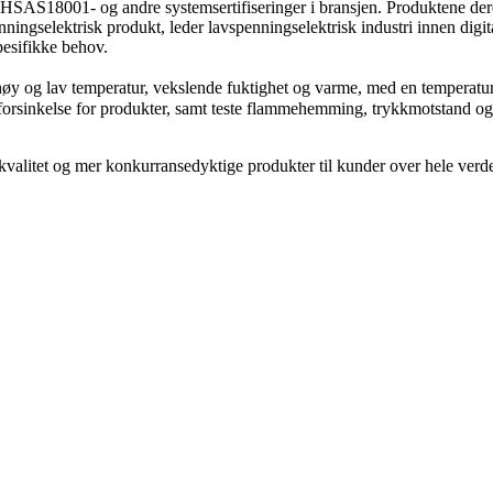
OHSAS18001- og andre systemsertifiseringer i bransjen. Produktene der
ingselektrisk produkt, leder lavspenningselektrisk industri innen digit
pesifikke behov.
 høy og lav temperatur, vekslende fuktighet og varme, med en temperatu
gsforsinkelse for produkter, samt teste flammehemming, trykkmotstand 
alitet og mer konkurransedyktige produkter til kunder over hele verden, 