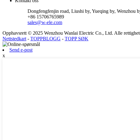
Kontakt oss
Dongfengfenjin road, Liushi by, Yueqing by, Wenzhou b
+86 15706765989
sales@w-ele.com
Opphavsrett © 2025 Wenzhou Wanlai Electric Co., Ltd. Alle rettighete
Nettstedkart
-
TOPPBLOGG
-
TOPP SØK
Send e-post
x