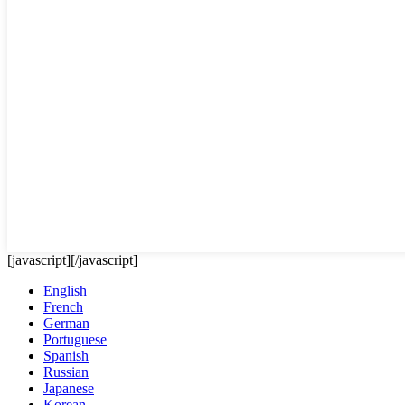
[javascript]
[/javascript]
English
French
German
Portuguese
Spanish
Russian
Japanese
Korean