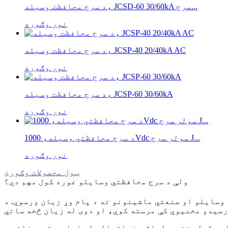
د سرج محافظت وسیله، JCSD-60 30/60kA سرج...
نور وګوره
د سرج محافظت وسیله، JCSP-40 20/40kA AC
نور وګوره
د سرج محافظت وسیله، JCSP-60 30/60kA
نور وګوره
د سرج محافظتي وسیله، 1000Vdc سولر سرج J...
نور وګوره
ټول محصولات وګورئ
ولې د سرج محافظتي وسایلو غوره کول مهم دي؟
سایلو او صنعتي ماشینونو ته د پام وړ زیان ورسوي. د
سو کولی شئ د ولټاژ د زیاتوالي له امله د تجهیزاتو د