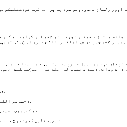
ه اوور ولټاژ محدودولو سره په پراخه کچه غوښتنلیکونو
 کېدای شي، په شمول د برېښنا ټکان، د برېښنا د شبکې ب
د SPD نصب کول ډیری ګټې وړاندې کولی شي، په شمول د:
د حساسو الکترونیکي تجهیزاتو ساتنه د ولتاژ د زیاتوالي څخه.
په کمپیوټر سیسټمونو کې د معلوماتو د ضایع کیدو یا فساد مخنیوی.
د بریښنایی ګډوډیو څخه د ساتنې له لارې د وسایلو او تجهیزاتو د عمر اوږدول.