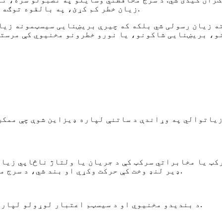
زیان خطر کم کړئ، په بالقوه توګه ستاسو د ترمیم یا بدلولو لګښتونه د پام وړ خوندي کړئ.
ه زیان رسولی شي بلکه که چیرې بریښنایی سیسټمونه زیا
کټ یا مخابراتي سرکټ کې د جریان یا ولتاژ ناڅاپي زیا
ډیر لنډ وخت کې حرکت وکړي او بند شي، د سرج مخه نیسي چې په سرکټ کې نورو وسیلو ته زیان ورسوي.
د سرج محافظتي وسایل (SPDs) د بندیدو مخنیوي او د سیسټم اعتبار لوړولو لپاره یو ارزانه میتود دی.