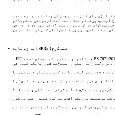
سرج جریان بدلولو لپاره غوره SPD تولیدوي. د ټولو انتخابونو
رج اوسني وړتیاو بحث د فعالیت ازموینې معلوماتو
شوی، هغه څه چې مهم دي دا دي چې SPD د سرج اوسني درجه بندي
ایا زه باید SPDs نصب کړم؟
د IET د تارونو د مقرراتو اوسنۍ نسخه، BS 7671:2018، وايي چې پرته لدې چې د خطر ارزونه ترسره شي، د لنډمهاله ډیر ولټاژ په وړاندې محافظت باید چمتو شي چیرې
وند د جدي ټپي کیدو یا له لاسه ورکولو لامل شي؛ یا
ا کلتوري میراث ته د زیان رسولو پایله ولري؛ یا
اګریزو یا صنعتي فعالیتونو د مداخلې پایله؛ یا