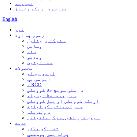
خبرونه
موږ سره اړیکه ونیسئ
English
کور
زموږ په اړه
د شرکت پروفایل
وسایل
سند
ویډیو
سخت کیفیت
محصولات
آر سي بي او
ایم سي بي
د RCD
د اصلي سویچ جلا کوونکی
د سرج محافظت وسیله
اړیکه کوونکی او پیل کوونکی
د سرکټ ماتونکي لوازم
د وېش بکس
د پوښ شوي قضیې سرکټ ماتونکی
خدمت
تخنیکي ملاتړ
پرله پسې پوښتنې