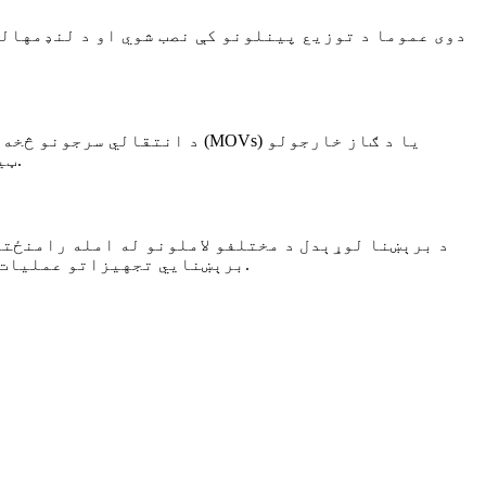
دوی عموما د توزیع پینلونو کې نصب شوي او د لنډمهال
ټیوبونو څخه جوړ دی چې اضافي ولتاژ جذبوي او ځمکې ته یې لیږدوي، په دې توګه د وصل شوي وسایلو ساتنه کوي.
د برېښنا لوړېدل د مختلفو لاملونو له امله رامنځته
برېښنايي تجهیزاتو عملیات. دا د ودانۍ دننه د پیښو له امله هم رامنځته کېدای شي، لکه د موټرو پیل یا د لویو وسایلو چالان/بند کول.