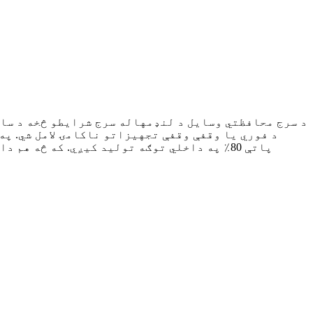
د سرج محافظتي وسایل د لنډمهاله سرج شرایطو څخه د سات
پاتې 80٪ په داخلي توګه تولید کیږي. که څه 