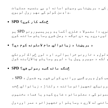
 کې د بریښنایی وسیلو اسانه او بې بنسټه عملیات
ډاډمن کولو کې مهم رول لوبوي.
SPD څنګه کار کوي؟
یو SPD د انتقالي سرجونو څخه اضافي ولتاژ د خوندي تجهیزاتو څخه لرې کولو سره کار کوي. دا معمولا د فلزي آکسایډ ویریسټورونو (MOVs) یا د ګاز خارجولو
د برېښنا د زیاتوالي عام لاملونه کوم دي؟
دلول، د تارونو خرابوالی، او د لوړ ځواک لرونکي
SPD څنګه ماته ګټه رسولی شي؟