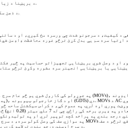
د برېښنا د زیاتوالي له امله د برېښنايي اورلګېدنې د خطر کمول.
د ذهن سکون په دې پوهیدل چې ستاسو قیمتي وسایل خوندي دي.
ایی یا بریښنایی انجینر سره مشوره وکړئ ترڅو ستاسو ځانګړي اړتیاوې و ار
 اوسني درجه بندي په پراخه کچه توپیر لري او په تولیدونک
د سرج اوسني درجه بندي ترلاسه کړي. په دې کولو سره، باید د عملیاتي همغږۍ ته پام وشي.