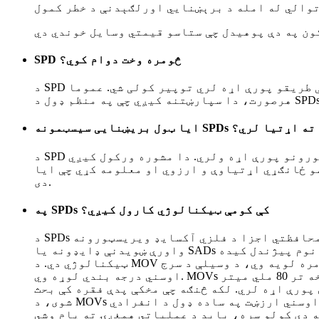
SPD څومره وخت دوام کوي؟
د SPD عمر د هغې د کیفیت، د سرجونو شدت چې ورسره مخ کیږي، او د ساتنې طریقو پورې اړه لري توپیر کولی شي. عموما، SPDs د 5 څخه تر 10 کلونو پورې عمر لري. په
ایا ټول بریښنایی سیسټمونه SPDs ته اړتیا لري؟
د SPD اړتیا ممکن د جغرافیایي موقعیت، سیمه ایزو مقرراتو، او د وصل شوي بریښنایی تجهیزاتو حساسیت په څیر فکتورونو پورې اړه ولري. دا مشوره ورکول کیږي
زوي او معلومه کړي چې ایا SPD ستاسو د بریښنا سیسټم لپاره اړین
دی.
په SPDs کې کومې ټیکنالوژي کارول کیږي؟
د SPDs په جوړولو کې کارول شوي یو څو عام سرج محافظتي اجزا د فلزي آکسایډ ویریسټورونه (MOVs)، د واورې ښویدنې ماتیدو ډایډونه (ABDs - چې پخوا د سیلیکون
واورې ښویدنې ډایډونه یا SADs په نوم پیژندل کیده)، او د ګاز خارجولو ټیوبونه (GDTs) دي. MOVs د AC بریښنا سرکټونو د ساتنې لپاره ترټولو عام کارول شوي
ټیکنالوژي دي. د MOV د سرج اوسني درجه بندي د کراس سیکشنل ساحې او د هغې جوړښت پورې اړه لري. په عموم کې، د کراس سیکشنل ساحه څومره لویه وي، د وسیلې د سرج
اوسني درجه بندي لوړه وي. MOVs عموما ګرد یا مستطیل جیومیټري وي مګر د معیاري ابعادو په ډیری برخه کې راځي چې له 7 ملي میتر (0.28 انچ) څخه تر 80 ملي میتر
ي پورې اړه لري. لکه څنګه چې مخکې پدې فقره کې بحث
شوی، د MOVs په موازي صف کې وصل کولو سره، د سرج اوسني ارزښت په ساده ډول د انفرادي MOVs د سرج اوسني درجه بندي اضافه کولو سره محاسبه کیدی شي ترڅو د صف