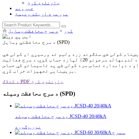
ډاونلوډ کړئ
خبرونه
موږ سره اړیکه ونیسئ
کور
>
د سرج محافظت وسایل
د سرج محافظتي وسایل (SPD)
یښنا، کولی شي سلګونه زره ولټو ته ورسیږي او کولی شي
د فوري یا وقفې وقفې تجهیزاتو ناکامۍ لامل شي. په هرصورت، د بریښنا او ګټورې بریښنا غیر معمولي یوازې د لنډمهاله سرجونو 20٪ لپاره حساب کوي. د سرج فعالیت
ږي او د دوامداره تماس سره کولی شي په تاسیساتو کې حساس
بریښنایی تجهیزات خراب کړي.
د کتلاګ PDF ډاونلوډ کړئ
د سرج محافظت وسیله (SPD)
د سرج محافظت وسیله، JCSD-40 20/40kA
نور وګوره