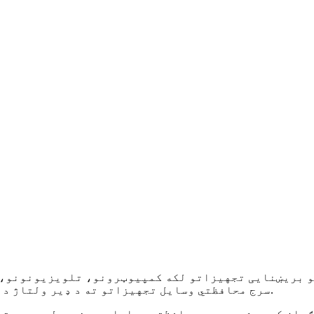
و بریښنایی تجهیزاتو لکه کمپیوټرونو، تلویزیونونو، و
سرج محافظتي وسایل تجهیزاتو ته د ډیر ولتاژ د رسیدو مخنیوي کې مرسته کوي، او دوی له زیان څخه ساتي.
ران کیدی شي. د سرج محافظتي وسایلو په نصبولو سره، تا