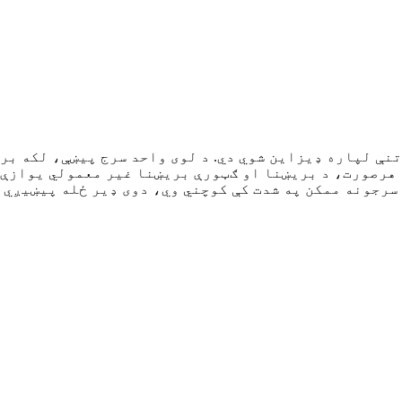
نې لپاره ډیزاین شوي دي. د لوی واحد سرج پیښې، لکه بر
هم دا سرجونه ممکن په شدت کې کوچني وي، دوی ډیر ځله پیښی