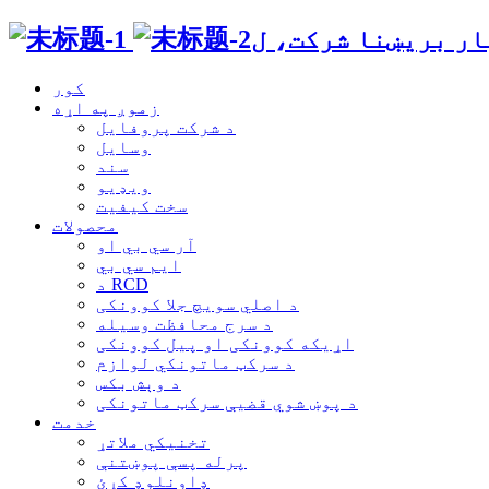
کور
زموږ په اړه
د شرکت پروفایل
وسایل
سند
ویډیو
سخت کیفیت
محصولات
آر سي بي او
ایم سي بي
د RCD
د اصلي سویچ جلا کوونکی
د سرج محافظت وسیله
اړیکه کوونکی او پیل کوونکی
د سرکټ ماتونکي لوازم
د وېش بکس
د پوښ شوي قضیې سرکټ ماتونکی
خدمت
تخنیکي ملاتړ
پرله پسې پوښتنې
ډاونلوډ کړئ