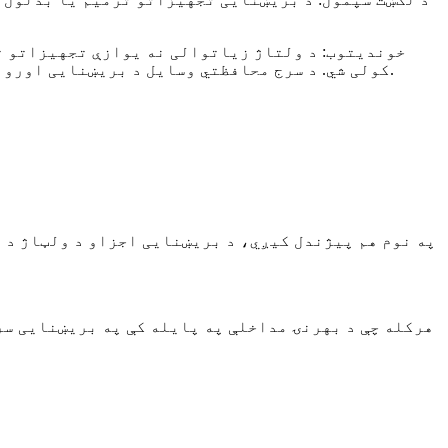
خوندیتوب: د ولتاژ زیاتوالی نه یوازې تجهیزاتو ت
کولی شي. د سرج محافظتي وسایل د بریښنایی اورونو، بریښنایی شاکونو، یا نورو خطرونو مخنیوي کې مرسته کوي چې د ولتاژ زیاتوالي له امله رامینځته کیدی شي.
هرکله چې د بهرنۍ مداخلې په پایله کې په بریښنایی سر