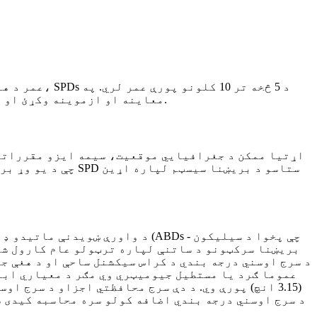
هرصورت، دا سپارښتنه کیږي چې په منظم ډول د SPDs معاینه او ازموینه وکړئ او د اړتیا سره سم یې بدل کړئ ترڅو غوره محافظت ډاډمن شي.
چې د یو وړ بریښن
(3.15 انچ) پورې وي. د دې سرج محافظتي اجزاو د سرج