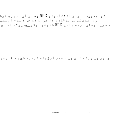
په دې اړه ډیری فرضیې شت
وړاندې کولو پرځای، دا غوره ده چې د سرج اوسني
شاوخوا وګرځي. پرته له دې چې په 