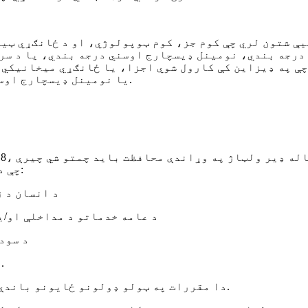
ون لري چې کوم جز، کوم ټوپولوژي، او د ځانګړي ټیکنالوژۍ پلي کول د 
 درجه بندي، نومینل ډیسچارج اوسني درجه بندي، یا د س
ډیزاین کې کارول شوي اجزا، یا ځانګړي میخانیکي جوړښت ځای په ځای 
یا نومینل ډیسچارج اوسني درجه بندي لري چې د غوښتنلیک لپاره مناسب وي.
چې د ډیر ولټاژ له امله رامینځته شوې پایله کیدی شي:
د انسان د ژ
د عامه خدماتو د مداخلې او/ی
د سود
د ګډ موقعیت لرونکو اشخاصو لوی شمیر اغیزمن کوي.
دا مقررات په ټولو ډولونو ځایونو باندې پلي کیږي چې کورني، سوداګریز او صنعتي شامل دي.