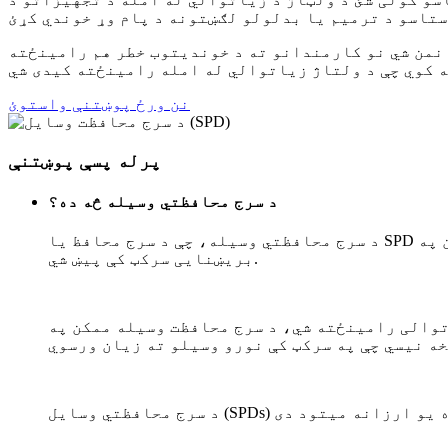
نمن شي نو کارمندانو ته د خوندیتوب خطر هم رامینځته
نن ورځ پوښتنې واستوئ
پرله پسې پوښتنې
د سرج محافظتي وسیله څه ده؟
د سرج محافظتي وسیله، چې د سرج محافظ یا SPD په نوم هم پیژندل کیږي، د بریښنایی اجزاو د ولټاژ د زیاتوالي په وړاندې د ساتنې لپاره ډیزاین شوې چې ممکن په
بریښنایی سرکټ کې پیښ شي.
توالی رامینځته شي، د سرج محافظت وسیله ممکن په