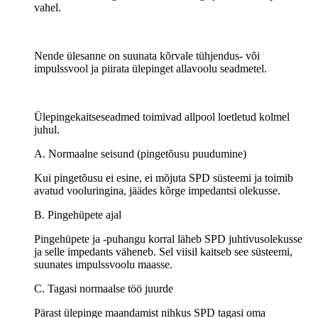
vahel.
Nende ülesanne on suunata kõrvale tühjendus- või
impulssvool ja piirata ülepinget allavoolu seadmetel.
Ülepingekaitseseadmed toimivad allpool loetletud kolmel
juhul.
A. Normaalne seisund (pingetõusu puudumine)
Kui pingetõusu ei esine, ei mõjuta SPD süsteemi ja toimib
avatud vooluringina, jäädes kõrge impedantsi olekusse.
B. Pingehüpete ajal
Pingehüpete ja -puhangu korral läheb SPD juhtivusolekusse
ja selle impedants väheneb. Sel viisil kaitseb see süsteemi,
suunates impulssvoolu maasse.
C. Tagasi normaalse töö juurde
Pärast ülepinge maandamist nihkus SPD tagasi oma