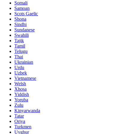
Somali
Samoan
Scots Gaelic
Shona
Sindhi
Sundanese
Swahili
Tajik
Tamil
Telugu
Thai
Ukrainian
Urdu
Uzbek
Vietnamese
Welsh
Xhosa
Yiddish
Yoruba
Zulu
Kinyarwanda
Tatar
Oriya
Turkmen
Uyghur