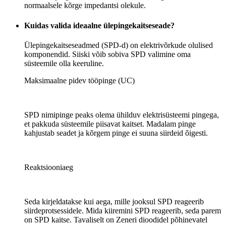
normaalsele kõrge impedantsi olekule.
Kuidas valida ideaalne ülepingekaitseseade?
Ülepingekaitseseadmed (SPD-d) on elektrivõrkude olulised
komponendid. Siiski võib sobiva SPD valimine oma
süsteemile olla keeruline.
Maksimaalne pidev tööpinge (UC)
SPD nimipinge peaks olema ühilduv elektrisüsteemi pingega,
et pakkuda süsteemile piisavat kaitset. Madalam pinge
kahjustab seadet ja kõrgem pinge ei suuna siirdeid õigesti.
Reaktsiooniaeg
Seda kirjeldatakse kui aega, mille jooksul SPD reageerib
siirdeprotsessidele. Mida kiiremini SPD reageerib, seda parem
on SPD kaitse. Tavaliselt on Zeneri dioodidel põhinevatel