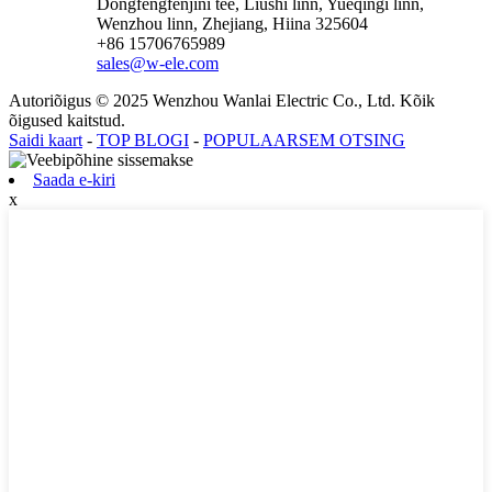
Dongfengfenjini tee, Liushi linn, Yueqingi linn,
Wenzhou linn, Zhejiang, Hiina 325604
+86 15706765989
sales@w-ele.com
Autoriõigus © 2025 Wenzhou Wanlai Electric Co., Ltd. Kõik
õigused kaitstud.
Saidi kaart
-
TOP BLOGI
-
POPULAARSEM OTSING
Saada e-kiri
x