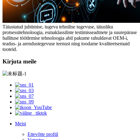
Täiustatud juhtimise, tugeva tehnilise tugevuse, täiusliku
protsessitehnoloogia, esmaklassiliste testimisseadmete ja suurepärase
hallituse töötlemise tehnoloogia abil pakume rahuldavat OEM-i,
teadus- ja arendustegevuse teenust ning toodame kvaliteetsemaid
tooteid.
Kirjuta meile
Meist
Ettevõtte profiil
Varustus