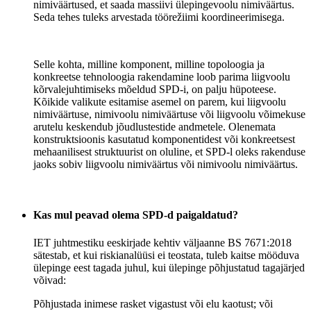
nimiväärtused, et saada massiivi ülepingevoolu nimiväärtus.
Seda tehes tuleks arvestada töörežiimi koordineerimisega.
Selle kohta, milline komponent, milline topoloogia ja
konkreetse tehnoloogia rakendamine loob parima liigvoolu
kõrvalejuhtimiseks mõeldud SPD-i, on palju hüpoteese.
Kõikide valikute esitamise asemel on parem, kui liigvoolu
nimiväärtuse, nimivoolu nimiväärtuse või liigvoolu võimekuse
arutelu keskendub jõudlustestide andmetele. Olenemata
konstruktsioonis kasutatud komponentidest või konkreetsest
mehaanilisest struktuurist on oluline, et SPD-l oleks rakenduse
jaoks sobiv liigvoolu nimiväärtus või nimivoolu nimiväärtus.
Kas mul peavad olema SPD-d paigaldatud?
IET juhtmestiku eeskirjade kehtiv väljaanne BS 7671:2018
sätestab, et kui riskianalüüsi ei teostata, tuleb kaitse mööduva
ülepinge eest tagada juhul, kui ülepinge põhjustatud tagajärjed
võivad:
Põhjustada inimese rasket vigastust või elu kaotust; või