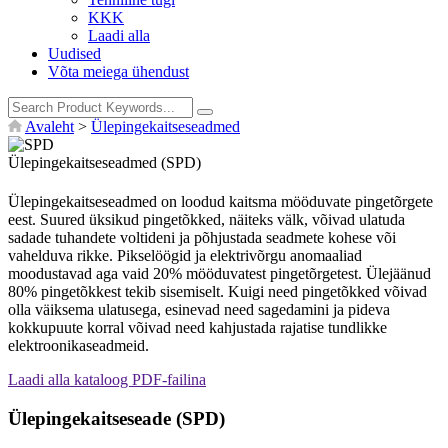
KKK
Laadi alla
Uudised
Võta meiega ühendust
Avaleht
>
Ülepingekaitseseadmed
Ülepingekaitseseadmed (SPD)
Ülepingekaitseseadmed on loodud kaitsma mööduvate pingetõrgete
eest. Suured üksikud pingetõkked, näiteks välk, võivad ulatuda
sadade tuhandete voltideni ja põhjustada seadmete kohese või
vahelduva rikke. Pikselöögid ja elektrivõrgu anomaaliad
moodustavad aga vaid 20% mööduvatest pingetõrgetest. Ülejäänud
80% pingetõkkest tekib sisemiselt. Kuigi need pingetõkked võivad
olla väiksema ulatusega, esinevad need sagedamini ja pideva
kokkupuute korral võivad need kahjustada rajatise tundlikke
elektroonikaseadmeid.
Laadi alla kataloog PDF-failina
Ülepingekaitseseade (SPD)