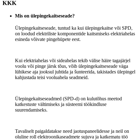
KKK
Mis on ülepingekaitseseade?
Ülepingekaitseseade, tuntud ka kui ülepingekaitse või SPD,
on loodud elektriliste komponentide kaitsmiseks elektriahelas
esineda võivate pingehüpete eest.
Kui elektriahelas või sideahelas tekib välise häire tagajärjel
voolu või pinge järsk tõus, võib ülepingekaitseseade väga
lühikese aja jooksul juhtida ja šunteerida, takistades ülepingel
kahjustada teisi vooluahela seadmeid.
Ülepingekaitseseadmed (SPD-d) on kulutõhus meetod
katkestuste vältimiseks ja süsteemi töökindluse
suurendamiseks.
Tavaliselt paigaldatakse need jaotuspaneelidesse ja neil on
oluline roll elektroonikaseadmete sujuva ja katkematu töö