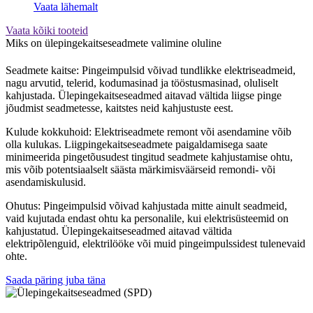
Vaata lähemalt
Vaata kõiki tooteid
Miks on ülepingekaitseseadmete valimine oluline
Seadmete kaitse: Pingeimpulsid võivad tundlikke elektriseadmeid,
nagu arvutid, telerid, kodumasinad ja tööstusmasinad, oluliselt
kahjustada. Ülepingekaitseseadmed aitavad vältida liigse pinge
jõudmist seadmetesse, kaitstes neid kahjustuste eest.
Kulude kokkuhoid: Elektriseadmete remont või asendamine võib
olla kulukas. Liigpingekaitseseadmete paigaldamisega saate
minimeerida pingetõusudest tingitud seadmete kahjustamise ohtu,
mis võib potentsiaalselt säästa märkimisväärseid remondi- või
asendamiskulusid.
Ohutus: Pingeimpulsid võivad kahjustada mitte ainult seadmeid,
vaid kujutada endast ohtu ka personalile, kui elektrisüsteemid on
kahjustatud. Ülepingekaitseseadmed aitavad vältida
elektripõlenguid, elektrilööke või muid pingeimpulssidest tulenevaid
ohte.
Saada päring juba täna