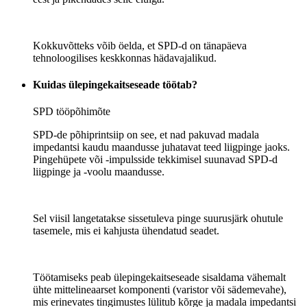
Kokkuvõtteks võib öelda, et SPD-d on tänapäeva
tehnoloogilises keskkonnas hädavajalikud.
Kuidas ülepingekaitseseade töötab?
SPD tööpõhimõte
SPD-de põhiprintsiip on see, et nad pakuvad madala
impedantsi kaudu maandusse juhatavat teed liigpinge jaoks.
Pingehüpete või -impulsside tekkimisel suunavad SPD-d
liigpinge ja -voolu maandusse.
Sel viisil langetatakse sissetuleva pinge suurusjärk ohutule
tasemele, mis ei kahjusta ühendatud seadet.
Töötamiseks peab ülepingekaitseseade sisaldama vähemalt
ühte mittelineaarset komponenti (varistor või sädemevahe),
mis erinevates tingimustes lülitub kõrge ja madala impedantsi