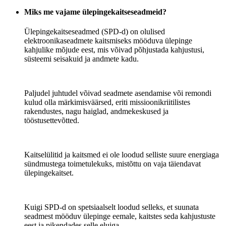
Miks me vajame ülepingekaitseseadmeid?
Ülepingekaitseseadmed (SPD-d) on olulised
elektroonikaseadmete kaitsmiseks mööduva ülepinge
kahjulike mõjude eest, mis võivad põhjustada kahjustusi,
süsteemi seisakuid ja andmete kadu.
Paljudel juhtudel võivad seadmete asendamise või remondi
kulud olla märkimisväärsed, eriti missioonikriitilistes
rakendustes, nagu haiglad, andmekeskused ja
tööstusettevõtted.
Kaitselülitid ja kaitsmed ei ole loodud selliste suure energiaga
sündmustega toimetulekuks, mistõttu on vaja täiendavat
ülepingekaitset.
Kuigi SPD-d on spetsiaalselt loodud selleks, et suunata
seadmest mööduv ülepinge eemale, kaitstes seda kahjustuste
eest ja pikendades selle eluiga.