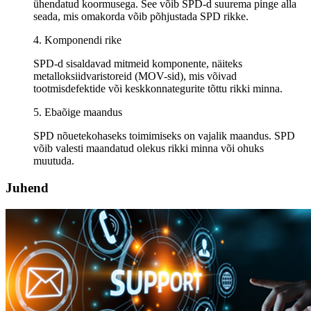
ühendatud koormusega. See võib SPD-d suurema pinge alla
seada, mis omakorda võib põhjustada SPD rikke.
4. Komponendi rike
SPD-d sisaldavad mitmeid komponente, näiteks
metalloksiidvaristoreid (MOV-sid), mis võivad
tootmisdefektide või keskkonnategurite tõttu rikki minna.
5. Ebaõige maandus
SPD nõuetekohaseks toimimiseks on vajalik maandus. SPD
võib valesti maandatud olekus rikki minna või ohuks
muutuda.
Juhend