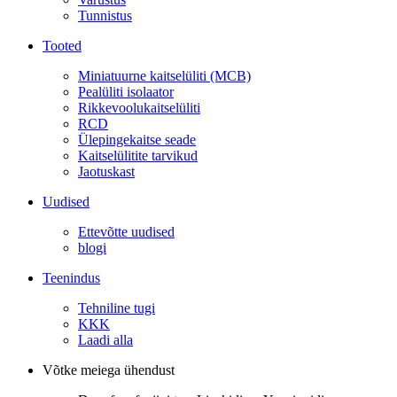
Tunnistus
Tooted
Miniatuurne kaitselüliti (MCB)
Pealüliti isolaator
Rikkevoolukaitselüliti
RCD
Ülepingekaitse seade
Kaitselülitite tarvikud
Jaotuskast
Uudised
Ettevõtte uudised
blogi
Teenindus
Tehniline tugi
KKK
Laadi alla
Võtke meiega ühendust