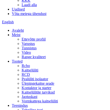
KKK
Laadi alla
Uudised
Võta meiega ühendust
English
Avaleht
Meist
Ettevõtte profiil
Varustus
Tunnistus
Video
Range kvaliteet
Tooted
Rcbo
Kaitselüliti
RCD
Pealüliti isolaator
Ülepingekaitse seade
Kontaktor ja starter
Kaitselülitite tarvikud
Jaotuskast
Vormkattega kaitselüliti
Teenindus
Tehniline tugi