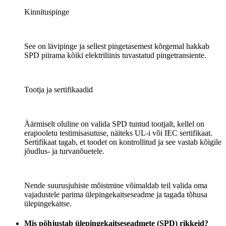
Kinnituspinge
See on lävipinge ja sellest pingetasemest kõrgemal hakkab
SPD piirama kõiki elektriliinis tuvastatud pingetransiente.
Tootja ja sertifikaadid
Äärmiselt oluline on valida SPD tuntud tootjalt, kellel on
erapooletu testimisasutuse, näiteks UL-i või IEC sertifikaat.
Sertifikaat tagab, et toodet on kontrollitud ja see vastab kõigile
jõudlus- ja turvanõuetele.
Nende suurusjuhiste mõistmine võimaldab teil valida oma
vajadustele parima ülepingekaitseseadme ja tagada tõhusa
ülepingekaitse.
Mis põhjustab ülepingekaitseseadmete (SPD) rikkeid?