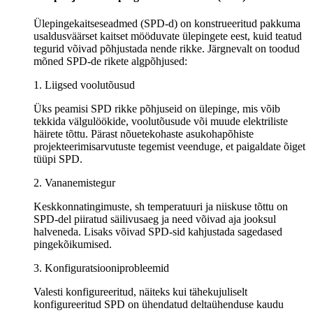
Ülepingekaitseseadmed (SPD-d) on konstrueeritud pakkuma
usaldusväärset kaitset mööduvate ülepingete eest, kuid teatud
tegurid võivad põhjustada nende rikke. Järgnevalt on toodud
mõned SPD-de rikete algpõhjused:
1. Liigsed voolutõusud
Üks peamisi SPD rikke põhjuseid on ülepinge, mis võib
tekkida välgulöökide, voolutõusude või muude elektriliste
häirete tõttu. Pärast nõuetekohaste asukohapõhiste
projekteerimisarvutuste tegemist veenduge, et paigaldate õiget
tüüpi SPD.
2. Vananemistegur
Keskkonnatingimuste, sh temperatuuri ja niiskuse tõttu on
SPD-del piiratud säilivusaeg ja need võivad aja jooksul
halveneda. Lisaks võivad SPD-sid kahjustada sagedased
pingekõikumised.
3. Konfiguratsiooniprobleemid
Valesti konfigureeritud, näiteks kui tähekujuliselt
konfigureeritud SPD on ühendatud deltaühenduse kaudu