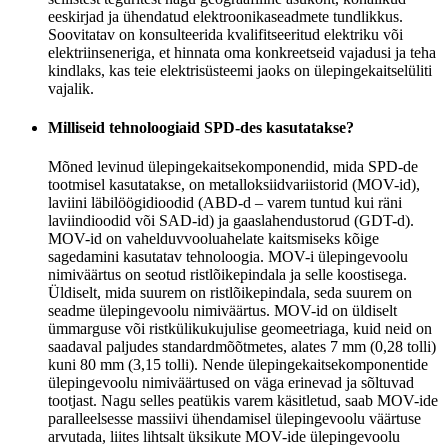
eeskirjad ja ühendatud elektroonikaseadmete tundlikkus.
Soovitatav on konsulteerida kvalifitseeritud elektriku või
elektriinseneriga, et hinnata oma konkreetseid vajadusi ja teha
kindlaks, kas teie elektrisüsteemi jaoks on ülepingekaitselüliti
vajalik.
Milliseid tehnoloogiaid SPD-des kasutatakse?
Mõned levinud ülepingekaitsekomponendid, mida SPD-de
tootmisel kasutatakse, on metalloksiidvariistorid (MOV-id),
laviini läbilöögidioodid (ABD-d – varem tuntud kui räni
laviindioodid või SAD-id) ja gaaslahendustorud (GDT-d).
MOV-id on vahelduvvooluahelate kaitsmiseks kõige
sagedamini kasutatav tehnoloogia. MOV-i ülepingevoolu
nimiväärtus on seotud ristlõikepindala ja selle koostisega.
Üldiselt, mida suurem on ristlõikepindala, seda suurem on
seadme ülepingevoolu nimiväärtus. MOV-id on üldiselt
ümmarguse või ristkülikukujulise geomeetriaga, kuid neid on
saadaval paljudes standardmõõtmetes, alates 7 mm (0,28 tolli)
kuni 80 mm (3,15 tolli). Nende ülepingekaitsekomponentide
ülepingevoolu nimiväärtused on väga erinevad ja sõltuvad
tootjast. Nagu selles peatükis varem käsitletud, saab MOV-ide
paralleelsesse massiivi ühendamisel ülepingevoolu väärtuse
arvutada, liites lihtsalt üksikute MOV-ide ülepingevoolu