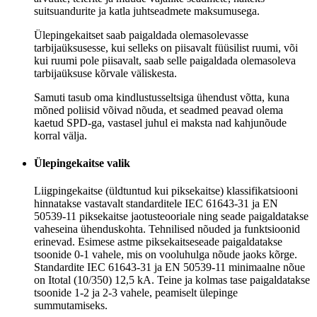
suitsuandurite ja katla juhtseadmete maksumusega.
Ülepingekaitset saab paigaldada olemasolevasse
tarbijaüksusesse, kui selleks on piisavalt füüsilist ruumi, või
kui ruumi pole piisavalt, saab selle paigaldada olemasoleva
tarbijaüksuse kõrvale väliskesta.
Samuti tasub oma kindlustusseltsiga ühendust võtta, kuna
mõned poliisid võivad nõuda, et seadmed peavad olema
kaetud SPD-ga, vastasel juhul ei maksta nad kahjunõude
korral välja.
Ülepingekaitse valik
Liigpingekaitse (üldtuntud kui piksekaitse) klassifikatsiooni
hinnatakse vastavalt standarditele IEC 61643-31 ja EN
50539-11 piksekaitse jaotusteooriale ning seade paigaldatakse
vaheseina ühenduskohta. Tehnilised nõuded ja funktsioonid
erinevad. Esimese astme piksekaitseseade paigaldatakse
tsoonide 0-1 vahele, mis on vooluhulga nõude jaoks kõrge.
Standardite IEC 61643-31 ja EN 50539-11 minimaalne nõue
on Itotal (10/350) 12,5 kA. Teine ja kolmas tase paigaldatakse
tsoonide 1-2 ja 2-3 vahele, peamiselt ülepinge
summutamiseks.