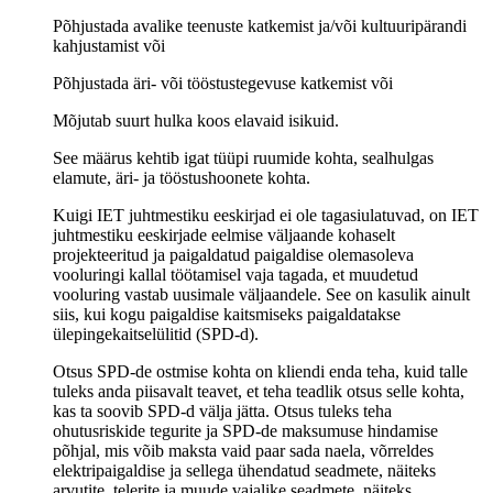
Põhjustada avalike teenuste katkemist ja/või kultuuripärandi
kahjustamist või
Põhjustada äri- või tööstustegevuse katkemist või
Mõjutab suurt hulka koos elavaid isikuid.
See määrus kehtib igat tüüpi ruumide kohta, sealhulgas
elamute, äri- ja tööstushoonete kohta.
Kuigi IET juhtmestiku eeskirjad ei ole tagasiulatuvad, on IET
juhtmestiku eeskirjade eelmise väljaande kohaselt
projekteeritud ja paigaldatud paigaldise olemasoleva
vooluringi kallal töötamisel vaja tagada, et muudetud
vooluring vastab uusimale väljaandele. See on kasulik ainult
siis, kui kogu paigaldise kaitsmiseks paigaldatakse
ülepingekaitselülitid (SPD-d).
Otsus SPD-de ostmise kohta on kliendi enda teha, kuid talle
tuleks anda piisavalt teavet, et teha teadlik otsus selle kohta,
kas ta soovib SPD-d välja jätta. Otsus tuleks teha
ohutusriskide tegurite ja SPD-de maksumuse hindamise
põhjal, mis võib maksta vaid paar sada naela, võrreldes
elektripaigaldise ja sellega ühendatud seadmete, näiteks
arvutite, telerite ja muude vajalike seadmete, näiteks