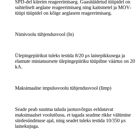
SPD-del kiireim reageerimisaeg. Gaasitäidetud tüüpidel on
suhteliselt aeglane reageerimisaeg ning kaitsmetel ja MOV-
tüüpi tüüpidel on kõige aeglasem reageerimisaeg.
Nimivoolu tühjendusvool (In)
Ülepingepiirikut tuleks testida 8/20 μs lainepikkusega ja
elamute miniatuursete ülepingepiiriku tüüpiline väärtus on 20
kA.
Maksimaalne impulssvoolu tühjendusvool (Iimp)
Seade peab suutma taluda jaotusvõrgus eeldatavat
maksimaalset voolutõusu, et tagada seadme rikke vältimine
siirdesündmuse ajal, ning seadet tuleks testida 10/350 μs
lainekujuga.