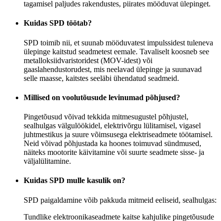
tagamisel paljudes rakendustes, piirates mööduvat ülepinget.
Kuidas SPD töötab?
SPD toimib nii, et suunab mööduvatest impulssidest tuleneva
ülepinge kaitstud seadmetest eemale. Tavaliselt koosneb see
metalloksiidvaristoridest (MOV-idest) või
gaaslahendustorudest, mis neelavad ülepinge ja suunavad
selle maasse, kaitstes seeläbi ühendatud seadmeid.
Millised on voolutõusude levinumad põhjused?
Pingetõusud võivad tekkida mitmesugustel põhjustel,
sealhulgas välgulöökidel, elektrivõrgu lülitamisel, vigasel
juhtmestikus ja suure võimsusega elektriseadmete töötamisel.
Neid võivad põhjustada ka hoones toimuvad sündmused,
näiteks mootorite käivitamine või suurte seadmete sisse- ja
väljalülitamine.
Kuidas SPD mulle kasulik on?
SPD paigaldamine võib pakkuda mitmeid eeliseid, sealhulgas:
Tundlike elektroonikaseadmete kaitse kahjulike pingetõusude