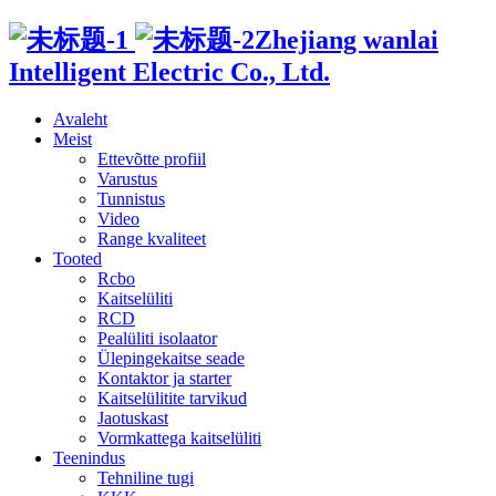
Zhejiang wanlai
Intelligent Electric Co., Ltd.
Avaleht
Meist
Ettevõtte profiil
Varustus
Tunnistus
Video
Range kvaliteet
Tooted
Rcbo
Kaitselüliti
RCD
Pealüliti isolaator
Ülepingekaitse seade
Kontaktor ja starter
Kaitselülitite tarvikud
Jaotuskast
Vormkattega kaitselüliti
Teenindus
Tehniline tugi