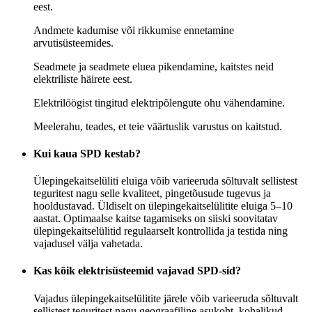
eest.
Andmete kadumise või rikkumise ennetamine
arvutisüsteemides.
Seadmete ja seadmete eluea pikendamine, kaitstes neid
elektriliste häirete eest.
Elektrilöögist tingitud elektripõlengute ohu vähendamine.
Meelerahu, teades, et teie väärtuslik varustus on kaitstud.
Kui kaua SPD kestab?
Ülepingekaitselüliti eluiga võib varieeruda sõltuvalt sellistest
teguritest nagu selle kvaliteet, pingetõusude tugevus ja
hooldustavad. Üldiselt on ülepingekaitselülitite eluiga 5–10
aastat. Optimaalse kaitse tagamiseks on siiski soovitatav
ülepingekaitselülitid regulaarselt kontrollida ja testida ning
vajadusel välja vahetada.
Kas kõik elektrisüsteemid vajavad SPD-sid?
Vajadus ülepingekaitselülitite järele võib varieeruda sõltuvalt
sellistest teguritest nagu geograafiline asukoht, kohalikud