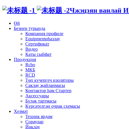
Чжэцзян ванлай Ин
Өй
Безнең турында
Компания профиле
Equipmentиһазлау
Сертификат
Видео
Каты сыйфат
Продукция
Rcbo
МКБ
RCD
Төп күчергеч изоляторы
Саклау җайланмасы
Контактор һәм Стартер
Аксессуары
Бүләк тартмасы
Күрсәтелгән очрак схемасы
Хезмәт
Техник ярдәм
Сораулар
Йөкләү