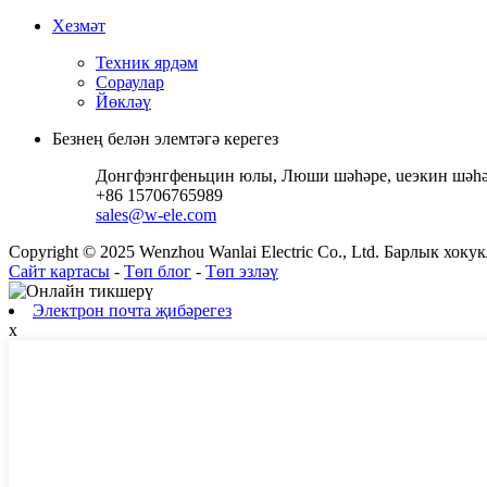
Хезмәт
Техник ярдәм
Сораулар
Йөкләү
Безнең белән элемтәгә керегез
Донгфэнгфеньцин юлы, Люши шәһәре, ueэкин шәһәр
+86 15706765989
sales@w-ele.com
Copyright © 2025 Wenzhou Wanlai Electric Co., Ltd. Барлык хоку
Сайт картасы
-
Төп блог
-
Төп эзләү
Электрон почта җибәрегез
x