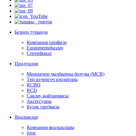
Безнең турында
Компания профиле
Equipmentиһазлау
Сертификат
Продукция
Миниатюр чылбырны бозучы (MCB)
Төп күчергеч изоляторы
RCBO
RCD
Саклау җайланмасы
Аксессуары
Бүләк тартмасы
Яңалыклар
Компания яңалыклары
блог