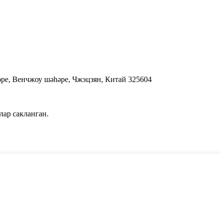
е, Венчжоу шәһәре, Чжэцзян, Китай 325604
клар сакланган.