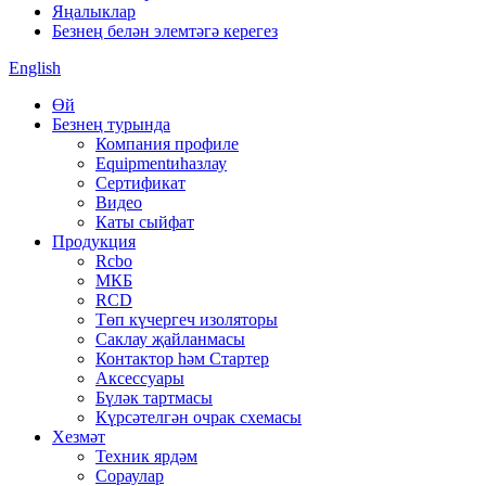
Яңалыклар
Безнең белән элемтәгә керегез
English
Өй
Безнең турында
Компания профиле
Equipmentиһазлау
Сертификат
Видео
Каты сыйфат
Продукция
Rcbo
МКБ
RCD
Төп күчергеч изоляторы
Саклау җайланмасы
Контактор һәм Стартер
Аксессуары
Бүләк тартмасы
Күрсәтелгән очрак схемасы
Хезмәт
Техник ярдәм
Сораулар