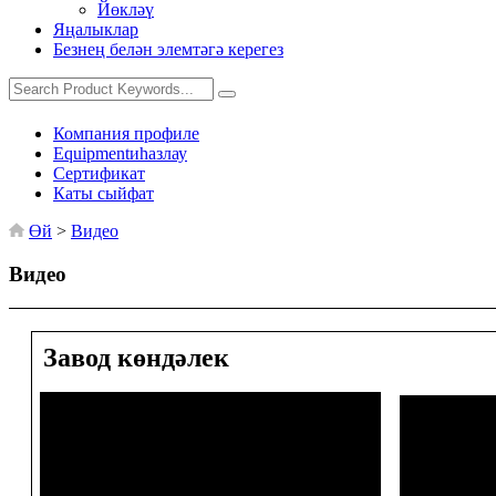
Йөкләү
Яңалыклар
Безнең белән элемтәгә керегез
Компания профиле
Equipmentиһазлау
Сертификат
Каты сыйфат
Өй
>
Видео
Видео
Завод көндәлек