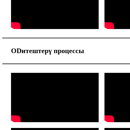
ODитештерү процессы