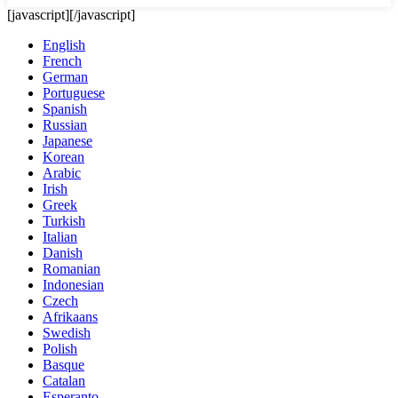
[javascript]
[/javascript]
English
French
German
Portuguese
Spanish
Russian
Japanese
Korean
Arabic
Irish
Greek
Turkish
Italian
Danish
Romanian
Indonesian
Czech
Afrikaans
Swedish
Polish
Basque
Catalan
Esperanto