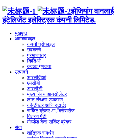
झेजियांग वानलाई
इंटेलिजेंट इलेक्ट्रिक कंपनी लिमिटेड.
मुखपृष्ठ
आमच्याबद्दल
कंपनी प्रोफाइल
उपकरणे
प्रमाणपत्र
व्हिडिओ
कडक गुणवत्ता
उत्पादने
आरसीबीओ
एमसीबी
आरसीडी
मुख्य स्विच आयसोलेटर
लाट संरक्षण उपकरण
कॉन्टॅक्टर आणि स्टार्टर
सर्किट ब्रेकर अॅक्सेसरीज
वितरण पेटी
मोल्डेड केस सर्किट ब्रेकर
सेवा
तांत्रिक समर्थन