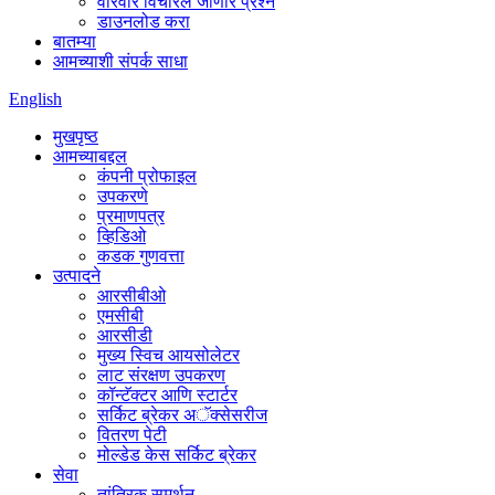
वारंवार विचारले जाणारे प्रश्न
डाउनलोड करा
बातम्या
आमच्याशी संपर्क साधा
English
मुखपृष्ठ
आमच्याबद्दल
कंपनी प्रोफाइल
उपकरणे
प्रमाणपत्र
व्हिडिओ
कडक गुणवत्ता
उत्पादने
आरसीबीओ
एमसीबी
आरसीडी
मुख्य स्विच आयसोलेटर
लाट संरक्षण उपकरण
कॉन्टॅक्टर आणि स्टार्टर
सर्किट ब्रेकर अॅक्सेसरीज
वितरण पेटी
मोल्डेड केस सर्किट ब्रेकर
सेवा
तांत्रिक समर्थन