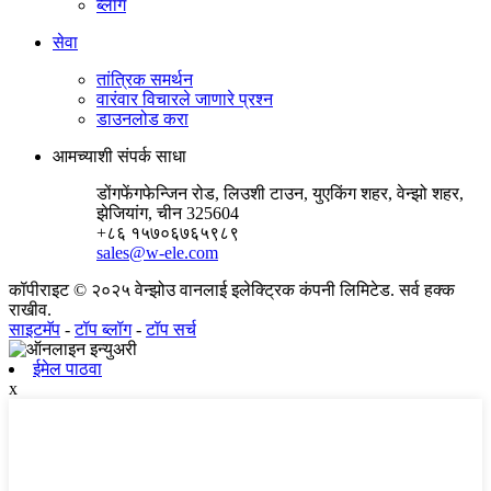
ब्लॉग
सेवा
तांत्रिक समर्थन
वारंवार विचारले जाणारे प्रश्न
डाउनलोड करा
आमच्याशी संपर्क साधा
डोंगफेंगफेन्जिन रोड, लिउशी टाउन, युएकिंग शहर, वेन्झो शहर,
झेजियांग, चीन 325604
+८६ १५७०६७६५९८९
sales@w-ele.com
कॉपीराइट © २०२५ वेन्झोउ वानलाई इलेक्ट्रिक कंपनी लिमिटेड. सर्व हक्क
राखीव.
साइटमॅप
-
टॉप ब्लॉग
-
टॉप सर्च
ईमेल पाठवा
x