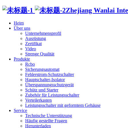
Zhejiang Wanlai Intel
Heim
Über uns
Unternehmensprofil
Ausrüstung
Zertifikat
Video
Strenge Qualität
Produkte
Rcbo
Sicherungsautomat
Fehlerstrom-Schutzschalter
Hauptschalter-Isolator
Überspannungsschutzgerät
Schütz und Starter
Zubehör für Leistungsschalter
Verteilerkasten
Leistungsschalter mit geformtem Gehäuse
Service
Technische Unterstützung
Häufig gestellte Fragen
Herunterladen