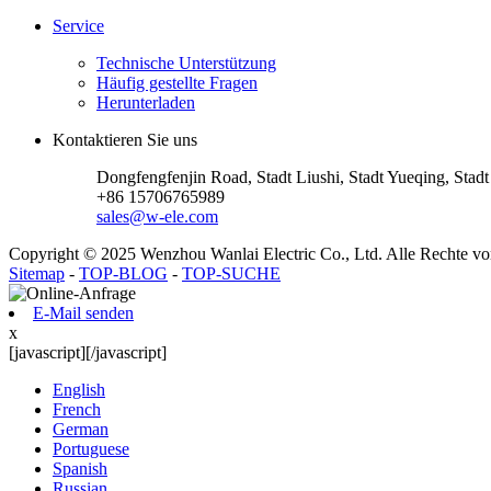
Service
Technische Unterstützung
Häufig gestellte Fragen
Herunterladen
Kontaktieren Sie uns
Dongfengfenjin Road, Stadt Liushi, Stadt Yueqing, Sta
+86 15706765989
sales@w-ele.com
Copyright © 2025 Wenzhou Wanlai Electric Co., Ltd. Alle Rechte vo
Sitemap
-
TOP-BLOG
-
TOP-SUCHE
E-Mail senden
x
[javascript]
[/javascript]
English
French
German
Portuguese
Spanish
Russian