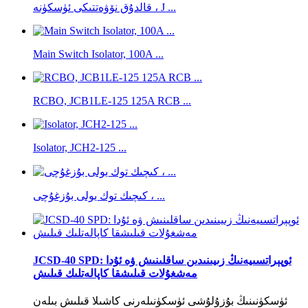
قالدۇق نۆۋەتتىكى ئۈسكۈنە ، J ...
Main Switch Isolator, 100A ...
RCBO, JCB1LE-125 125A RCB ...
Isolator, JCH2-125 ...
كىچىك توك يولى بۇزغۇچى ، ...
JCSD-40 SPD: ئوپېراتسىيەنىڭ زىيىنىدىن ساقلىنىش ۋە ئۇدا
مەشغۇلات قىلىشقا كاپالەتلىك قىلىش
ئۈسكۈنىنىڭ بۇزۇلۇشى ئۈسكۈنىلەرنى كاشىلا قىلىش بىلەن