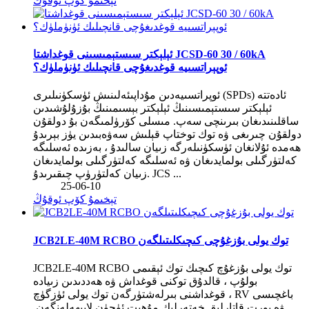
تېخىمۇ كۆپ ئوقۇڭ
ئېلېكتر سىستېمىسىنى قوغداشتا JCSD-60 30 / 60kA
ئوپېراتسىيە قوغدىغۇچى قانچىلىك ئۈنۈملۈك؟
ئوپراتسىيەدىن مۇداپىئەلىنىش ئۈسكۈنىلىرى (SPDs) ئادەتتە
ئېلېكتر سىستېمىسىنىڭ ئېلېكتر بېسىمىنىڭ بۇزۇلۇشىدىن
ساقلىنىدىغان بىرىنچى سەپ. مىسلى كۆرۈلمىگەن بۇ دولقۇن
دولقۇن چىرىغى ۋە توك توختاپ قېلىش سەۋەبىدىن يۈز بېرىدۇ
ھەمدە ئۇلانغان ئۈسكۈنىلەرگە زىيان سالىدۇ ، بەزىدە ئەسلىگە
كەلتۈرگىلى بولمايدىغان ۋە ئەسلىگە كەلتۈرگىلى بولمايدىغان
زىيان كەلتۈرۈپ چىقىرىدۇ. JCS ...
25-06-10
تېخىمۇ كۆپ ئوقۇڭ
JCB2LE-40M RCBO توك يولى بۇزغۇچى كىچىكلىتىلگەن
JCB2LE-40M RCBO توك يولى بۇزغۇچ كىچىك توك ئېقىمى
بولۇپ ، قالدۇق توكنى قوغداش ۋە ھەددىدىن زىيادە
قوغداشنى بىرلەشتۈرگەن توك يولى ئۈزگۈچ ، RV باغچىسى
ۋە پورت قاتارلىق خەتەرلىك مۇھىت ئۈچۈن لايىھەلەنگەن.