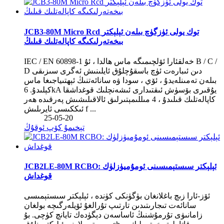
JCB3-80M Micro Rcd توك يولى ئۈزگۈچ بىلەن ئېلېكتر
بىخەتەرلىكىگە كاپالەتلىك قىلىڭ
IEC / EN 60898-1 خەلقئارا ئۆلچىمىگە ماس ھالدا ، ئۇ B / C /
D دىن ئىبارەت ئۈچ باسقۇچلۇق ئايلىنىش ئەگرى سىزىقى
بىلەن تەمىنلەيدۇ ، ئۆي ، سودا ۋە سانائەتنىڭ ئېھتىياجىغا ماس
كېلىدۇ. 6kA يۇقىرى بۆسۈش ئىقتىدارى ئىشەنچلىك قوغداشقا
كاپالەتلىك قىلىدۇ ، 4 مىللىمېتىرلىق ئالاقىلىشىش پەرقىدە ھەر
ئىككىسى ئايرىلىش f ...
25-05-20
تېخىمۇ كۆپ ئوقۇڭ
JCB2LE-80M RCBO: ئېلېكتر سىستېمىسىنى ئومۇميۈزلۈك
قوغداش
ئۆز-ئارا زىچ باغلانغان بۈگۈنكى كۈندە ، ئېلېكتر سىستېمىسى
سانائەت تىجارىتىدىن تارتىپ تۇرالغۇ ئۆيلەرگىچە بولغان
زامانىۋى تۇرمۇشنىڭ ئاساسەن دېگۈدەك تايانچ كۈچى. بۇ