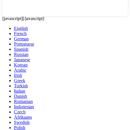
[javascript]
[/javascript]
English
French
German
Portuguese
Spanish
Russian
Japanese
Korean
Arabic
Irish
Greek
Turkish
Italian
Danish
Romanian
Indonesian
Czech
Afrikaans
Swedish
Polish