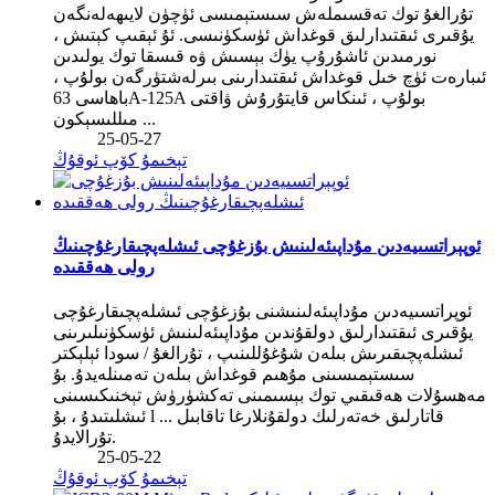
تۇرالغۇ توك تەقسىملەش سىستېمىسى ئۈچۈن لايىھەلەنگەن
يۇقىرى ئىقتىدارلىق قوغداش ئۈسكۈنىسى. ئۇ ئېقىپ كېتىش ،
نورمىدىن ئاشۇرۇپ يۈك بېسىش ۋە قىسقا توك يولىدىن
ئىبارەت ئۈچ خىل قوغداش ئىقتىدارىنى بىرلەشتۈرگەن بولۇپ ،
باھاسى 63A-125A بولۇپ ، ئىنكاس قايتۇرۇش ۋاقتى
مىللىسېكون ...
25-05-27
تېخىمۇ كۆپ ئوقۇڭ
ئوپېراتسىيەدىن مۇداپىئەلىنىش بۇزغۇچى ئىشلەپچىقارغۇچىنىڭ
رولى ھەققىدە
ئوپراتسىيەدىن مۇداپىئەلىنىشنى بۇزغۇچى ئىشلەپچىقارغۇچى
يۇقىرى ئىقتىدارلىق دولقۇندىن مۇداپىئەلىنىش ئۈسكۈنىلىرىنى
ئىشلەپچىقىرىش بىلەن شۇغۇللىنىپ ، تۇرالغۇ / سودا ئېلېكتر
سىستېمىسىنى مۇھىم قوغداش بىلەن تەمىنلەيدۇ. بۇ
مەھسۇلات ھەقىقىي توك بېسىمىنى تەكشۈرۈش تېخنىكىسىنى
ئىشلىتىدۇ ، بۇ l ... قاتارلىق خەتەرلىك دولقۇنلارغا تاقابىل
تۇرالايدۇ.
25-05-22
تېخىمۇ كۆپ ئوقۇڭ