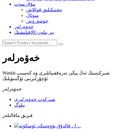
مۇلازىمەت
تېخنىكىلىق قوللاش
سوئال
چۈشۈرۈش
خەۋەرلەر
بىز بىلەن ئالاقىلىشىڭ
خەۋەرلەر
Wanlai شىركىتىنىڭ ئەڭ يېڭى تەرەققىياتلىرى ۋە كەسىپ
ئۇچۇرلىرىنى ئۆگىنىۋېلىڭ
خەۋەرلەر
شىركەت خەۋەرلىرى
بىلوگ
قىزىق ماقالىلەر