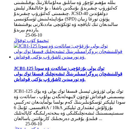
بىللە مۇھىم ئۇچۇر ۋە سانلىق مەلۇماتلارنىڭ يوقىلىشىنى
كەلتۈرۈپ چىقىرىدۇ. بۇنىڭدىن باشقا ، بۇ خاتالىقلار ئېلىش
چىقىمىنى كەلتۈرۈپ چىقىرىدۇ. JCSD-40 دولقۇندىن
مۇداپىئەلىنىش ئۈسكۈنىسى (SPD) پۈتۈن تورغا زىيان
سالىدىغان تىك تاياقچە ۋە ئۆتكۈنچى ماددىلارنى يوقىتىشقا
ياردەم بېرىدۇ.
25-06-10
تېخىمۇ كۆپ ئوقۇڭ
JCB1-125 توك يولى بۇزغۇچى: سانائەت ۋە سودا
قوللىنىشچان پروگراممىلىرىنىڭ ئىشەنچلىك قىسقا توك يولى
ۋە نورمىدىن ئاشۇرۇپ يۈكنى قوغداش.
JCB1-125 توك يولى ئۈزۈش ئېسىل قىسقا توك يولى ۋە يۈك
بېسىمىنى قوغداش ئۈچۈن لايىھەلەنگەن بولۇپ ، سانائەت ۋە
سودا ئېلېكتر ئۈسكۈنىلىرىنىڭ كەم بولسا بولمايدىغان تەركىبىي
قىسمى. ئۇنىڭ 6kA / 10kA بۇزۇلۇش ئىقتىدارى ئېلېكتر
سىستېمىسىنىڭ ئىشەنچلىكلىكى ۋە بىخەتەرلىكىگە كاپالەتلىك
قىلىدۇ. يۇقىرى دەرىجىلىك كارىۋاتتىن ياسالغان ...
25-06-10