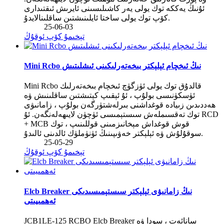
ئۇنىڭ يەككە توك يولى يەر كاشىلىسىنى ئايرىش ئىقتىدارى
كۆپ توك يولى ساختا ئايلىنىشتىن ساقلىنالايدۇ.
25-06-03
تېخىمۇ كۆپ ئوقۇڭ
Mini Rcbo نىڭ ئىخچام ئېلېكتر بىخەتەرلىكىنى ئىشلىتىش
Mini Rcbo قالدۇق توك يولى ئۈزگۈچ ئىخچام بىخەتەرلىك
ئۈسكۈنىسى بولۇپ ، ئۇ ئېقىپ كېتىشتىن ساقلىنىش ۋە
ھەددىدىن زىيادە قوغداشنى بىرلەشتۈرگەن بولۇپ ، زامانىۋى
توك تەقسىملەش سىستېمىسى ئۈچۈن لايىھەلەنگەن. ئۇ RCD
+ MCB قوش قوغداش مېخانىزمىنى قوللىنىپ ، توك
سوقۇلۇش ۋە ئېلېكتر خەۋىپىنىڭ ئۈنۈملۈك ئالدىنى ئالىدۇ.
25-05-29
تېخىمۇ كۆپ ئوقۇڭ
Elcb Breaker نىڭ زامانىۋى ئېلېكتر سىستېمىسىدىكى
ئەھمىيىتى
JCB1LE-125 RCBO Elcb Breaker سانائەت ، سودا ۋە