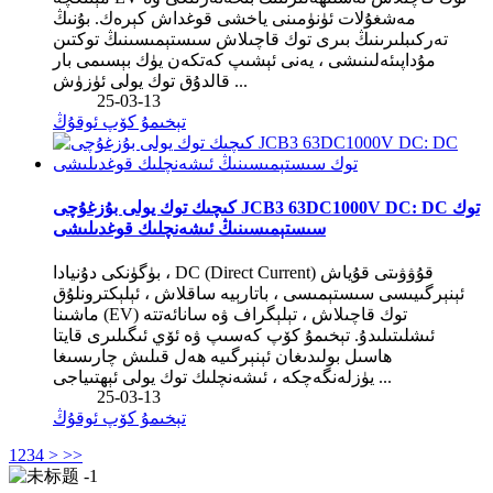
مەشغۇلات ئۈنۈمىنى ياخشى قوغداش كېرەك. بۇنىڭ
تەركىبلىرىنىڭ بىرى توك قاچىلاش سىستېمىسىنىڭ توكتىن
مۇداپىئەلىنىشى ، يەنى ئېشىپ كەتكەن يۈك بېسىمى بار
قالدۇق توك يولى ئۈزۈش ...
25-03-13
تېخىمۇ كۆپ ئوقۇڭ
كىچىك توك يولى بۇزغۇچى JCB3 63DC1000V DC: DC توك
سىستېمىسىنىڭ ئىشەنچلىك قوغدىلىشى
بۈگۈنكى دۇنيادا ، DC (Direct Current) قۇۋۋىتى قۇياش
ئېنېرگىيىسى سىستېمىسى ، باتارېيە ساقلاش ، ئېلېكترونلۇق
ماشىنا (EV) توك قاچىلاش ، تېلېگراف ۋە سانائەتتە
ئىشلىتىلىدۇ. تېخىمۇ كۆپ كەسىپ ۋە ئۆي ئىگىلىرى قايتا
ھاسىل بولىدىغان ئېنېرگىيە ھەل قىلىش چارىسىغا
يۈزلەنگەچكە ، ئىشەنچلىك توك يولى ئېھتىياجى ...
25-03-13
تېخىمۇ كۆپ ئوقۇڭ
1
2
3
4
>
>>