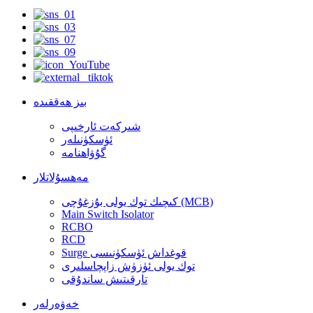
بىز ھەققىدە
شىركەت ئارخىپى
ئۈسكۈنىلەر
گۇۋاھنامە
مەھسۇلاتلار
كىچىك توك يولى بۇزغۇچى (MCB)
Main Switch Isolator
RCBO
RCD
Surge قوغداش ئۈسكۈنىسى
توك يولى ئۈزۈش زاپچاسلىرى
تارقىتىش ساندۇقى
خەۋەرلەر