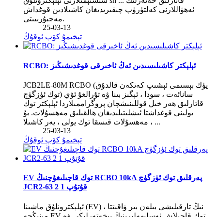
سىستېمىلارنى ئېلېكترونلۇق sh ... قاتارلىق خەتەرلىك
ئەھۋاللارنى كەلتۈرۈپ چىقىرىدىغان كاشىلادىن قوغداش
مەجبۇرىيىتى.
25-03-13
تېخىمۇ كۆپ ئوقۇڭ
RCBO: ئېلېكتر كاشىلىسىدىن ئەڭ ئاخىرقى قوغدىشىڭىز
JCB2LE-80M RCBO (يۈك بېسىمى ئېشىپ كەتكەن قالدۇق
توك ئۈزگۈچ) سانائەت ، سودا ، ئېگىز بىنا ۋە تۇرالغۇ ئۆي
قاتارلىق ھەر خىل قوللىنىشچان پروگراممىلاردا ئېلېكتر توك
يولىنى قوغداشتا ئىشلىتىلىدىغان ھالقىلىق مەھسۇلات. بۇ
مەھسۇلات قىسقا توك يولى ، يەر كاشىلا ، ...
25-03-13
تېخىمۇ كۆپ ئوقۇڭ
EV توك قاچىلىغۇچنىڭ RCBO 10kA پەرقلىق توك ئۈزگۈچ
JCR2-63 2 قۇتۇپ 1
ئېلېكترونلۇق ماشىنا (EV) نىڭ تارقىلىشى بىلەن بىر ۋاقىتتا ،
مېنىڭچە EV توك قاچىلاش ئەسلىھەلىرىنىڭ بىخەتەرلىكى ۋە