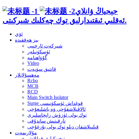
جېجياڭ ۋانلاي
ئەقلىي ئىقتىدارلىق توك چەكلىك شىركىتى.
ئۆي
بىز ھەققىدە
شىركەت ئارخىپى
ئۈسكۈنىلەر
گۇۋاھنامە
Video
قاتتىق سۈپەت
مەھسۇلاتلار
Rcbo
MCB
RCD
Main Switch Isolator
Surge قوغداش ئۈسكۈنىسى
ئالاقىلاشقۇچى ۋە باشلىغۇچى
توك يولى ئۈزۈش زاپچاسلىرى
تارقىتىش ساندۇقى
قېلىپلاشقان دېلو توك يولى بۇزغۇچى
مۇلازىمەت
تېخنىكىلىق قوللاش