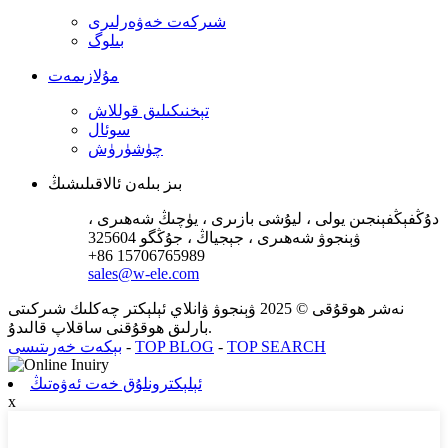
شىركەت خەۋەرلىرى
بىلوگ
مۇلازىمەت
تېخنىكىلىق قوللاش
سوئال
چۈشۈرۈش
بىز بىلەن ئالاقىلىشىڭ
دۇڭفېڭفېنجىن يولى ، ليۇشى بازىرى ، يۈچىڭ شەھىرى ،
ۋېنجوۋ شەھىرى ، جېجياڭ ، جۇڭگو 325604
+86 15706765989
sales@w-ele.com
نەشر ھوقۇقى © 2025 ۋېنجوۋ ۋانلاي ئېلېكتر چەكلىك شىركىتى
بارلىق ھوقۇقنى ساقلاپ قالىدۇ.
TOP SEARCH
-
TOP BLOG
-
بېكەت خەرىتىسى
ئېلېكترونلۇق خەت ئەۋەتىڭ
x