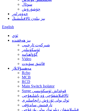
سوئال
چۈشۈرۈش
خەۋەرلەر
بىز بىلەن ئالاقىلىشىڭ
English
ئۆي
بىز ھەققىدە
شىركەت ئارخىپى
ئۈسكۈنىلەر
گۇۋاھنامە
Video
قاتتىق سۈپەت
مەھسۇلاتلار
Rcbo
MCB
RCD
Main Switch Isolator
Surge قوغداش ئۈسكۈنىسى
ئالاقىلاشقۇچى ۋە باشلىغۇچى
توك يولى ئۈزۈش زاپچاسلىرى
تارقىتىش ساندۇقى
قېلىپلاشقان دېلو توك يولى بۇزغۇچى