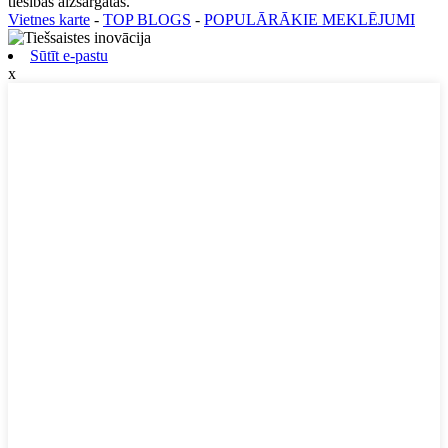
tiesības aizsargātas.
Vietnes karte
-
TOP BLOGS
-
POPULĀRĀKIE MEKLĒJUMI
Sūtīt e-pastu
x