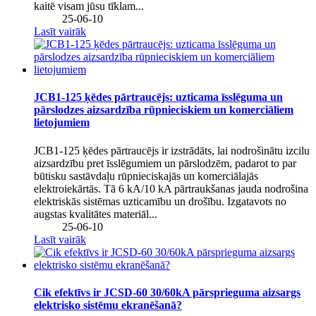
kaitē visam jūsu tīklam...
25-06-10
Lasīt vairāk
JCB1-125 ķēdes pārtraucējs: uzticama īsslēguma un
pārslodzes aizsardzība rūpnieciskiem un komerciāliem
lietojumiem
JCB1-125 ķēdes pārtraucējs ir izstrādāts, lai nodrošinātu izcilu
aizsardzību pret īsslēgumiem un pārslodzēm, padarot to par
būtisku sastāvdaļu rūpnieciskajās un komerciālajās
elektroiekārtās. Tā 6 kA/10 kA pārtraukšanas jauda nodrošina
elektriskās sistēmas uzticamību un drošību. Izgatavots no
augstas kvalitātes materiāl...
25-06-10
Lasīt vairāk
Cik efektīvs ir JCSD-60 30/60kA pārsprieguma aizsargs
elektrisko sistēmu ekranēšanā?