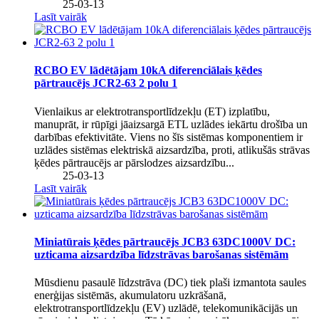
25-03-13
Lasīt vairāk
RCBO EV lādētājam 10kA diferenciālais ķēdes
pārtraucējs JCR2-63 2 polu 1
Vienlaikus ar elektrotransportlīdzekļu (ET) izplatību,
manuprāt, ir rūpīgi jāaizsargā ETL uzlādes iekārtu drošība un
darbības efektivitāte. Viens no šīs sistēmas komponentiem ir
uzlādes sistēmas elektriskā aizsardzība, proti, atlikušās strāvas
ķēdes pārtraucējs ar pārslodzes aizsardzību...
25-03-13
Lasīt vairāk
Miniatūrais ķēdes pārtraucējs JCB3 63DC1000V DC:
uzticama aizsardzība līdzstrāvas barošanas sistēmām
Mūsdienu pasaulē līdzstrāva (DC) tiek plaši izmantota saules
enerģijas sistēmās, akumulatoru uzkrāšanā,
elektrotransportlīdzekļu (EV) uzlādē, telekomunikācijās un