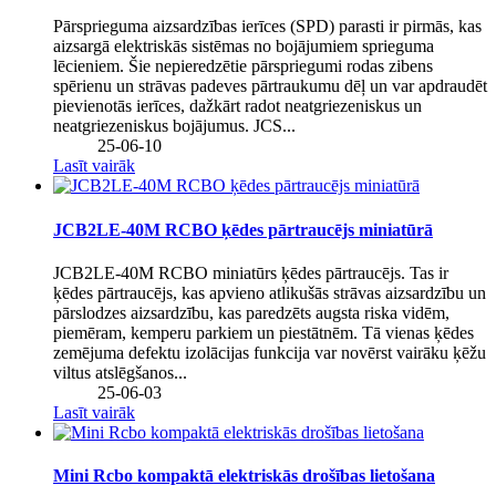
Pārsprieguma aizsardzības ierīces (SPD) parasti ir pirmās, kas
aizsargā elektriskās sistēmas no bojājumiem sprieguma
lēcieniem. Šie nepieredzētie pārspriegumi rodas zibens
spērienu un strāvas padeves pārtraukumu dēļ un var apdraudēt
pievienotās ierīces, dažkārt radot neatgriezeniskus un
neatgriezeniskus bojājumus. JCS...
25-06-10
Lasīt vairāk
JCB2LE-40M RCBO ķēdes pārtraucējs miniatūrā
JCB2LE-40M RCBO miniatūrs ķēdes pārtraucējs. Tas ir
ķēdes pārtraucējs, kas apvieno atlikušās strāvas aizsardzību un
pārslodzes aizsardzību, kas paredzēts augsta riska vidēm,
piemēram, kemperu parkiem un piestātnēm. Tā vienas ķēdes
zemējuma defektu izolācijas funkcija var novērst vairāku ķēžu
viltus atslēgšanos...
25-06-03
Lasīt vairāk
Mini Rcbo kompaktā elektriskās drošības lietošana