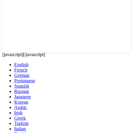
[javascript]
[/javascript]
English
French
German
Portuguese
Spanish
Russian
Japanese
Korean
Arabic
Irish
Greek
Turkish
Italian