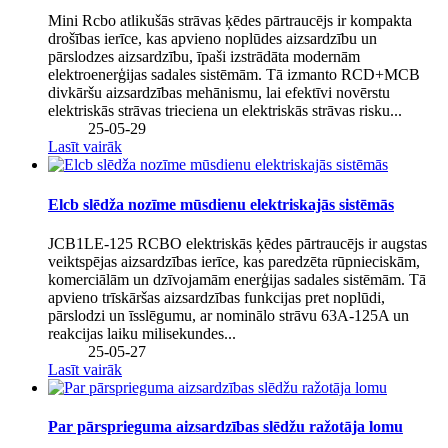
Mini Rcbo atlikušās strāvas ķēdes pārtraucējs ir kompakta
drošības ierīce, kas apvieno noplūdes aizsardzību un
pārslodzes aizsardzību, īpaši izstrādāta modernām
elektroenerģijas sadales sistēmām. Tā izmanto RCD+MCB
divkāršu aizsardzības mehānismu, lai efektīvi novērstu
elektriskās strāvas trieciena un elektriskās strāvas risku...
25-05-29
Lasīt vairāk
Elcb slēdža nozīme mūsdienu elektriskajās sistēmās
JCB1LE-125 RCBO elektriskās ķēdes pārtraucējs ir augstas
veiktspējas aizsardzības ierīce, kas paredzēta rūpnieciskām,
komerciālām un dzīvojamām enerģijas sadales sistēmām. Tā
apvieno trīskāršas aizsardzības funkcijas pret noplūdi,
pārslodzi un īsslēgumu, ar nominālo strāvu 63A-125A un
reakcijas laiku milisekundes...
25-05-27
Lasīt vairāk
Par pārsprieguma aizsardzības slēdžu ražotāja lomu