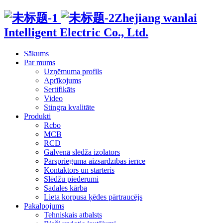
Zhejiang wanlai
Intelligent Electric Co., Ltd.
Sākums
Par mums
Uzņēmuma profils
Aprīkojums
Sertifikāts
Video
Stingra kvalitāte
Produkti
Rcbo
MCB
RCD
Galvenā slēdža izolators
Pārsprieguma aizsardzības ierīce
Kontaktors un starteris
Slēdžu piederumi
Sadales kārba
Lieta korpusa ķēdes pārtraucējs
Pakalpojums
Tehniskais atbalsts