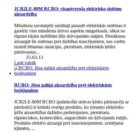
JCB2LE-80M RCBO: visaptveroša elektrisko sistēmu
aizsardzība
Mūsdienu savstarpēji saistītajā pasaulē elektriskās sistēmas ir
gandrīz visu mūsdienu dzīves aspektu mugurkauls, sākot no
rūpnieciskām darbībām līdz dzīvojamām mājām. Pienākums
aizsargāt šīs sistēmas pret darbības traucējumiem, kas varētu
izraisīt bīstamas situācijas, piemēram, elektriskās ķēdes
pārrāvumus...
25-03-13
Lasīt vairāk
RCBO: Jūsu galīgā aizsardzība pret elektriskiem
bojājumiem
JCB2LE-80M RCBO (paliekošās strāvas ķēdes pārtraucējs ar
pārslodzi) ir kritiski svarīgs produkts, ko izmanto elektrisko
ķēžu aizsardzībai dažādos pielietojumos, piemēram,
rūpnieciskos, komerciālos, augstceltnēs un dzīvojamās mājās.
Produkts efektīvi aizsargā pret īssavienojumiem, zemējuma
kļūmēm, ...