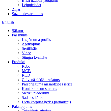
Bieži uzdotie jautājumi
Lejupielādēt
Ziņas
Sazinieties ar mums
English
Sākums
Par mums
Uzņēmuma profils
Aprīkojums
Sertifikāts
Video
Stingra kvalitāte
Produkti
Rcbo
MCB
RCD
Galvenā slēdža izolators
Pārsprieguma aizsardzības ierīce
Kontaktors un starteris
Slēdžu piederumi
Sadales kārba
Lieta korpusa ķēdes pārtraucējs
Pakalpojums
Tehniskais atbalsts