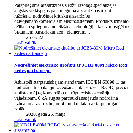
Pārsprieguma aizsardzības slēdžu ražotājs specializējas
augstas veiktspējas pārsprieguma aizsardzības iekārtu
ražošanā, nodrošinot kritisku aizsardzību
dzīvojamām/komerciālām elektrosistēmām. Produkts izmanto
reāllaika sprieguma noteikšanas tehnoloģiju, kas var reaģēt uz
bīstamiem pārspriegumiem, piemēram,...
25-05-22
Lasīt vairāk
Nodrošiniet elektrisko drošību ar JCB3-80M Micro Rcd
ķēdes pārtraucēju
Atbilstoši starptautiskajam standartam IEC/EN 60898-1, tas
nodrošina trīspakāpju izslēgšanās līknes izvēli B/C/D, precīzi
atbilstot mājas, komerciālo un rūpniecisko scenāriju
vajadzībām. 6 kA augstā pārtraukšanas jauda nodrošina
uzticamu aizsardzību, un 4 mm kontaktu atstarpei ir gan
izolācija...
2020. gada 25. maijs
Lasīt vairāk