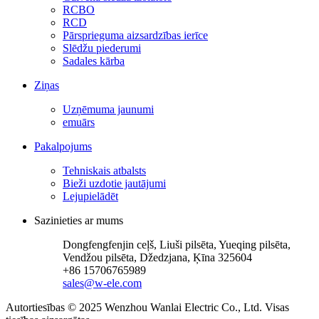
RCBO
RCD
Pārsprieguma aizsardzības ierīce
Slēdžu piederumi
Sadales kārba
Ziņas
Uzņēmuma jaunumi
emuārs
Pakalpojums
Tehniskais atbalsts
Bieži uzdotie jautājumi
Lejupielādēt
Sazinieties ar mums
Dongfengfenjin ceļš, Liuši pilsēta, Yueqing pilsēta,
Vendžou pilsēta, Džedzjana, Ķīna 325604
+86 15706765989
sales@w-ele.com
Autortiesības © 2025 Wenzhou Wanlai Electric Co., Ltd. Visas