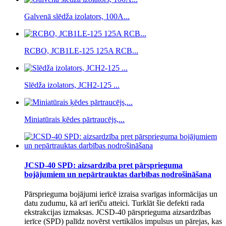
Galvenā slēdža izolators, 100A...
RCBO, JCB1LE-125 125A RCB...
Slēdža izolators, JCH2-125 ...
Miniatūrais ķēdes pārtraucējs,...
JCSD-40 SPD: aizsardzība pret pārsprieguma
bojājumiem un nepārtrauktas darbības nodrošināšana
Pārsprieguma bojājumi ierīcē izraisa svarīgas informācijas un
datu zudumu, kā arī ierīču atteici. Turklāt šie defekti rada
ekstrakcijas izmaksas. JCSD-40 pārsprieguma aizsardzības
ierīce (SPD) palīdz novērst vertikālos impulsus un pārejas, kas