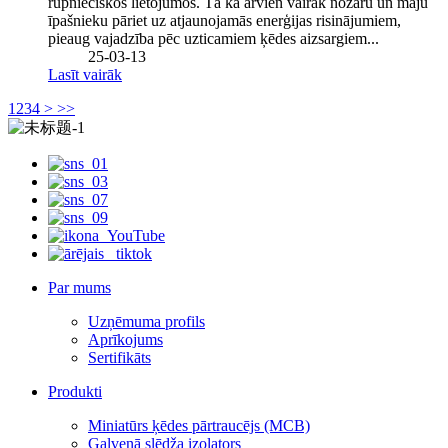
rūpnieciskos lietojumos. Tā kā arvien vairāk nozaru un māju
īpašnieku pāriet uz atjaunojamās enerģijas risinājumiem,
pieaug vajadzība pēc uzticamiem ķēdes aizsargiem...
25-03-13
Lasīt vairāk
1
2
3
4
>
>>
Par mums
Uzņēmuma profils
Aprīkojums
Sertifikāts
Produkti
Miniatūrs ķēdes pārtraucējs (MCB)
Galvenā slēdža izolators