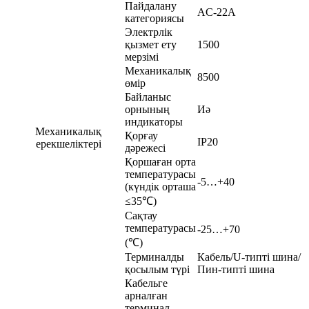
Пайдалану
AC-22A
категориясы
Электрлік
қызмет ету
1500
мерзімі
Механикалық
8500
өмір
Байланыс
орнының
Иә
индикаторы
Механикалық
Қорғау
IP20
ерекшеліктері
дәрежесі
Қоршаған орта
температурасы
-5…+40
(күндік орташа
≤35℃)
Сақтау
температурасы
-25…+70
(℃)
Терминалды
Кабель/U-типті шина/
қосылым түрі
Пин-типті шина
Кабельге
арналған
терминал