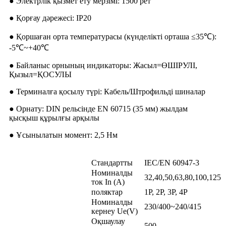
● Электрлік қызмет ету мерзімі: 1500 рет
● Қорғау дәрежесі: IP20
● Қоршаған орта температурасы (күнделікті орташа ≤35℃):
-5℃~+40℃
● Байланыс орнының индикаторы: Жасыл=ӨШІРУЛІ,
Қызыл=ҚОСУЛЫ
● Терминалға қосылу түрі: Кабель/Штрофильді шиналар
● Орнату: DIN рельсінде EN 60715 (35 мм) жылдам
қысқыш құрылғы арқылы
● Ұсынылатын момент: 2,5 Нм
Стандартты
IEC/EN 60947-3
Номиналды
32,40,50,63,80,100,125
ток In (A)
поляктар
1P, 2P, 3P, 4P
Номиналды
230/400~240/415
кернеу Ue(V)
Оқшаулау
500