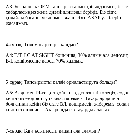
A3: Біз барлық OEM тапсырыстарын қабылдаймыз, бізге
хабарласыңыз және дизайныңызды беріңіз. Біз сізге
қолайлы бағаны ұсынамыз және сізге ASAP үлгілерін
жасаймыз.
4-сұрақ: Төлем шарттары қандай?
A4: T/T, LC AT SIGHT бойынша, 30% алдын ала депозит,
B/L көшірмесіне қарсы 70% қалдық.
5-сұрақ: Тапсырысты қалай орналастыруға болады?
A5: Алдымен PI-ге қол қойыңыз, депозитті төлеңіз, содан
кейін біз өндірісті ұйымдастырамыз. Тауарлар дайын
болғаннан кейін біз сізге B/L көшірмесін жібереміз, содан
кейін сіз төлейсіз. Ақырында сіз тауарды аласыз.
7-сұрақ: Баға ұсынысын қашан ала аламын?