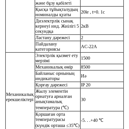
және бұзу қабілеті
Қысқа тұйықталудың
20le , t=0. 1с
номиналды қуаты
Диэлектрлік сынақ
кернеуі инд. Жиілігі 5
2кВ
секундқа
Ластану дәрежесі
2
Пайдалану
AC-22A
категориясы
Электрлік қызмет ету
1500
мерзімі
Механикалық өмір
8500
Байланыс орнының
Иә
индикаторы
Қорғау дәрежесі
IP 20
Жылу элементін
Механикалық
орнатуға арналған
ерекшеліктері
30
анықтамалық
температура (℃)
Қоршаған орта
температурасы
-5. . .+40 ℃
(күндік орташа ≤35℃)