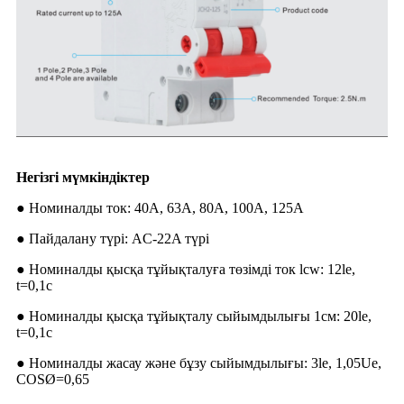
Негізгі мүмкіндіктер
● Номиналды ток: 40A, 63A, 80A, 100A, 125A
● Пайдалану түрі: AC-22A түрі
● Номиналды қысқа тұйықталуға төзімді ток lcw: 12le,
t=0,1с
● Номиналды қысқа тұйықталу сыйымдылығы 1см: 20le,
t=0,1с
● Номиналды жасау және бұзу сыйымдылығы: 3le, 1,05Ue,
COSØ=0,65