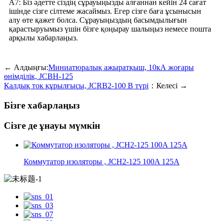
A7: Біз әдетте сіздің сұрауыңызды алғаннан кейін 24 сағат
ішінде сізге сілтеме жасаймыз. Егер сізге баға ұсынысын
алу өте қажет болса. Сұрауыңыздың басымдылығын
қарастыруымыз үшін бізге қоңырау шалыңыз немесе пошта
арқылы хабарлаңыз.
← Алдыңғы:
Миниатюралық ажыратқыш, 10кА жоғары
өнімділік, JCBH-125
Қалдық ток құрылғысы, JCRB2-100 B түрі
：Келесі →
Бізге хабарлаңыз
Сізге де ұнауы мүмкін
Коммутатор изоляторы , JCH2-125 100A 125A