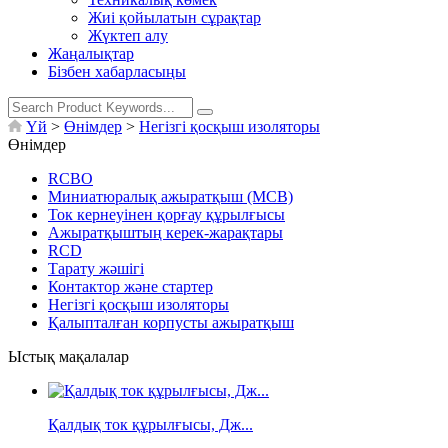
Жиі қойылатын сұрақтар
Жүктеп алу
Жаңалықтар
Бізбен хабарласыңы
Үй
>
Өнімдер
>
Негізгі қосқыш изоляторы
Өнімдер
RCBO
Миниатюралық ажыратқыш (MCB)
Ток кернеуінен қорғау құрылғысы
Ажыратқыштың керек-жарақтары
RCD
Тарату жәшігі
Контактор және стартер
Негізгі қосқыш изоляторы
Қалыпталған корпусты ажыратқыш
Ыстық мақалалар
Қалдық ток құрылғысы, Дж...