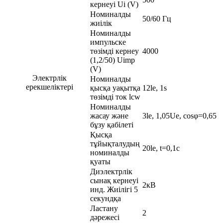
кернеуі Ui (V)
Номиналды
50/60 Гц
жиілік
Номиналды
импульске
төзімді кернеу
4000
(1,2/50) Uimp
(V)
Электрлік
Номиналды
ерекшеліктері
қысқа уақытқа
12le, 1s
төзімді ток lcw
Номиналды
жасау және
3le, 1,05Ue, cosφ=0,65
бұзу қабілеті
Қысқа
тұйықталудың
20le, t=0,1с
номиналды
қуаты
Диэлектрлік
сынақ кернеуі
2кВ
инд. Жиілігі 5
секундқа
Ластану
2
дәрежесі