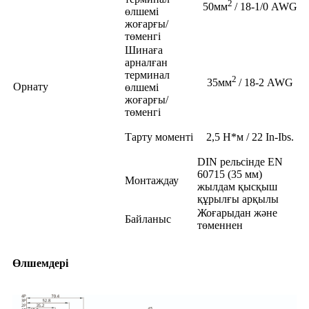
2
50мм
/ 18-1/0 AWG
өлшемі
жоғарғы/
төменгі
Шинаға
арналған
терминал
2
35мм
/ 18-2 AWG
Орнату
өлшемі
жоғарғы/
төменгі
Тарту моменті
2,5 Н*м / 22 In-Ibs.
DIN рельсінде EN
60715 (35 мм)
Монтаждау
жылдам қысқыш
құрылғы арқылы
Жоғарыдан және
Байланыс
төменнен
Өлшемдері