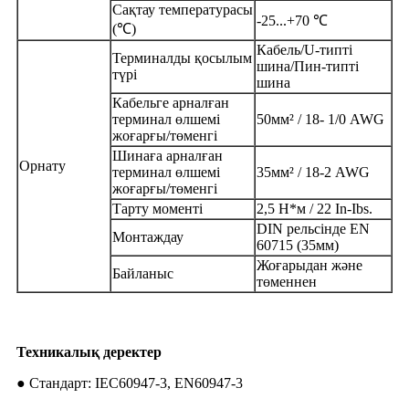
Сақтау температурасы
-25...+70 ℃
(℃)
Кабель/U-типті
Терминалды қосылым
шина/Пин-типті
түрі
шина
Кабельге арналған
терминал өлшемі
50мм² / 18- 1/0 AWG
жоғарғы/төменгі
Шинаға арналған
Орнату
терминал өлшемі
35мм² / 18-2 AWG
жоғарғы/төменгі
Тарту моменті
2,5 Н*м / 22 In-Ibs.
DIN рельсінде EN
Монтаждау
60715 (35мм)
Жоғарыдан және
Байланыс
төменнен
Техникалық деректер
● Стандарт: IEC60947-3, EN60947-3