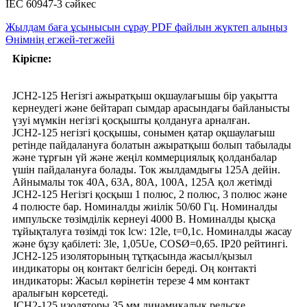
IEC 60947-3 сәйкес
Жылдам баға ұсынысын сұрау
PDF файлын жүктеп алыңыз
Өнімнің егжей-тегжейі
Кіріспе:
JCH2-125 Негізгі ажыратқыш оқшаулағышы бір уақытта
кернеудегі және бейтарап сымдар арасындағы байланысты
үзуі мүмкін негізгі қосқышты қолдануға арналған.
JCH2-125 негізгі қосқышы, сонымен қатар оқшаулағыш
ретінде пайдалануға болатын ажыратқыш болып табылады
және тұрғын үй және жеңіл коммерциялық қолданбалар
үшін пайдалануға болады. Ток жылдамдығы 125А дейін.
Айнымалы ток 40А, 63А, 80А, 100А, 125А қол жетімді
JCH2-125 Негізгі қосқыш 1 полюс, 2 полюс, 3 полюс және
4 полюсте бар. Номиналды жиілік 50/60 Гц. Номиналды
импульске төзімділік кернеуі 4000 В. Номиналды қысқа
тұйықталуға төзімді ток lcw: 12le, t=0,1с. Номиналды жасау
және бұзу қабілеті: 3le, 1,05Ue, COSØ=0,65. IP20 рейтингі.
JCH2-125 изоляторының тұтқасында жасыл/қызыл
индикаторы оң контакт белгісін береді. Оң контакті
индикаторы: Жасыл көрінетін терезе 4 мм контакт
аралығын көрсетеді.
JCH2-125 изоляторы 35 мм динамикалық рельске