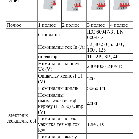
Сурет
Полюс
1 полюс
2 полюс
3 полюс
4 полюс
IEC 60947-3 , EN
Стандартты
60947-3
32 ,40 ,50 ,63 ,80 ,
Номиналды ток In (A)
100 , 125
поляктар
1P , 2P , 3P , 4P
Номиналды кернеу
230/400~ 240/415
Ue (V)
Оқшаулау кернеуі Ui
500
(V)
Номиналды жиілік
50/60 Гц
Номиналды
импульске төзімді
4000
кернеу (1 .2/50) Uimp
(V)
Электрлік
Номиналды қысқа
ерекшеліктері
уақытқа төзімді ток
12le , 1s
lcw
Номиналды жасау