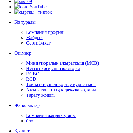
Біз туралы
Компания профилі
Жабдық
Сертификат
Өнімдер
Миниатюралық ажыратқыш (MCB)
Негізгі қосқыш изоляторы
RCBO
RCD
Ток кернеуінен қорғау құрылғысы
Ажыратқыштың керек-жарақтары
Тарату жәшігі
Жаңалықтар
Компания жаңалықтары
блог
Қызмет