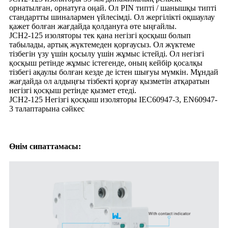
орнатылған, орнатуға оңай. Ол PIN типті / шанышқы типті
стандартты шиналармен үйлесімді. Ол жергілікті оқшаулау
қажет болған жағдайда қолдануға өте ыңғайлы.
JCH2-125 изоляторы тек қана негізгі қосқыш болып
табылады, артық жүктемеден қорғаусыз. Ол жүктеме
тізбегін үзу үшін қосылу үшін жұмыс істейді. Ол негізгі
қосқыш ретінде жұмыс істегенде, оның кейбір қосалқы
тізбегі ақаулы болған кезде де істен шығуы мүмкін. Мұндай
жағдайда ол алдыңғы тізбекті қорғау қызметін атқаратын
негізгі қосқыш ретінде қызмет етеді.
JCH2-125 Негізгі қосқыш изоляторы IEC60947-3, EN60947-
3 талаптарына сәйкес
Өнім сипаттамасы: