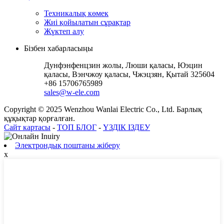
Техникалық көмек
Жиі қойылатын сұрақтар
Жүктеп алу
Бізбен хабарласыңы
Дунфэнфенцзин жолы, Люши қаласы, Юэцин
қаласы, Вэнчжоу қаласы, Чжэцзян, Қытай 325604
+86 15706765989
sales@w-ele.com
Copyright © 2025 Wenzhou Wanlai Electric Co., Ltd. Барлық
құқықтар қорғалған.
Сайт картасы
-
ТОП БЛОГ
-
ҮЗДІК ІЗДЕУ
Электрондық поштаны жіберу
x