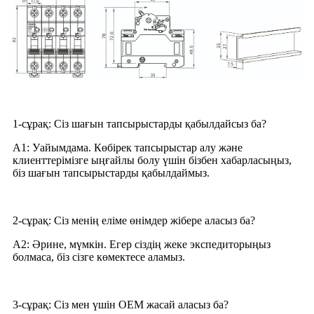
1-сұрақ: Сіз шағын тапсырыстарды қабылдайсыз ба?
A1: Уайымдама. Көбірек тапсырыстар алу және
клиенттерімізге ыңғайлы болу үшін бізбен хабарласыңыз,
біз шағын тапсырыстарды қабылдаймыз.
2-сұрақ: Сіз менің еліме өнімдер жібере аласыз ба?
A2: Әрине, мүмкін. Егер сіздің жеке экспедиторыңыз
болмаса, біз сізге көмектесе аламыз.
3-сұрақ: Сіз мен үшін OEM жасай аласыз ба?