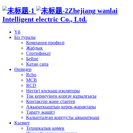
Zhejiang wanlai
Intelligent electric Co., Ltd.
Үй
Біз туралы
Компания профилі
Жабдық
Сертификат
Бейне
Қатаң сапа
Өнімдер
Rcbo
MCB
RCD
Негізгі қосқыш изоляторы
Ток кернеуінен қорғау құрылғысы
Контактор және стартер
Ажыратқыштың керек-жарақтары
Тарату жәшігі
Қалыпталған корпусты ажыратқыш
Қызмет
Техникалық көмек