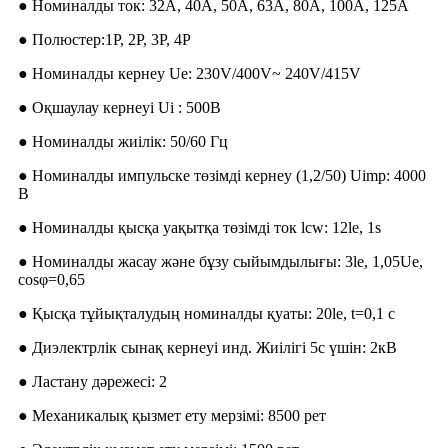
● Номиналды ток: 32A, 40A, 50A, 63A, 80A, 100A, 125A
● Полюстер:1P, 2P, 3P, 4P
● Номиналды кернеу Ue: 230V/400V~ 240V/415V
● Оқшаулау кернеуі Ui : 500В
● Номиналды жиілік: 50/60 Гц
● Номиналды импульске төзімді кернеу (1,2/50) Uimp: 4000
В
● Номиналды қысқа уақытқа төзімді ток lcw: 12le, 1s
● Номиналды жасау және бұзу сыйымдылығы: 3le, 1,05Ue,
cosφ=0,65
● Қысқа тұйықталудың номиналды қуаты: 20le, t=0,1 с
● Диэлектрлік сынақ кернеуі инд. Жиілігі 5с үшін: 2кВ
● Ластану дәрежесі: 2
● Механикалық қызмет ету мерзімі: 8500 рет