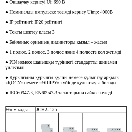
● Оқшаулау кернеуі Ui: 690 В
● Номиналды импульске төзімді кернеу Uimp: 4000В
● IP рейтингі: IP20 рейтингі
● Токты шектеу класы 3
● Байланыс орнының индикаторы қызыл – жасыл
● 1 полюс, 2 полюс, 3 полюс және 4 полюсте қол жетімді
● PIN немесе шанышқы түріндегі стандартты шинамен
үйлесімді
● Құрылғыны құрылғы құлпы немесе құлыптау арқылы
«ҚОСУ» немесе «ӨШІРУ» күйінде құлыптауға болады.
● IEC60947-3, EN60947-3 талаптарына сәйкес келеді
Өнім коды
JCH2- 125