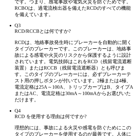
です。つまり、感電事故や電気火災を防ぐためです。
RCBOは、過電流検出器を備えたRCDのすべての機能
を備えています。
Q3
RCD/RCCBとは何ですか?
RCDは、地絡事故発生時にブレーカーを自動的に開く
タイプのブレーカーです。このブレーカーは、地絡事
故による感電や火災のリスクから保護するように設計
されています。電気技師はこれをRCD（残留電流遮断
装置）またはRCCB（残留電流遮断器）とも呼びま
す。このタイプのブレーカーには、必ずブレーカーテ
スト用の押しボタンが付いています。2極または4極、
電流定格は25A～100A、トリップカーブはB、タイプA
またはAC、電流定格は30mA～100mAからお選びいた
だけます。
Q4
RCD を使用する理由は何ですか?
理想的には、事故による火災や感電を防ぐためにこの
タイプのブレーカーを使用するのが最善です。人体に