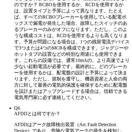
のですか？ RCBOを使用するか、RCDを使用するか
は、設置タイプと予算によって異なります。たとえ
ば、すべてのRCBOブレーカーを使用している配電ボ
ックスで漏電が発生した場合、故障したスイッチのあ
るブレーカーのみがオフになります。ただし、このよ
うな構成コストは、RCDを使用するよりも高くなりま
す。予算が問題になる場合は、1つの残留電流デバイス
で3つまたは4つのMCBを構成できます。ジャグジーや
ホットタブの設置などの特別な用途にも使用できま
す。これらの設備では、通常10mAの、より高速でより
少ない起動電流が必要です。最終的に、どのブレーカ
ーを使用するかは、配電盤の設計と予算によって決ま
ります。ただし、規制を遵守し、機器資産と人命の両
方に対して最善の電気的保護を確保するために配電盤
を設計またはアップグレードする場合は、信頼できる
電気専門家に必ず連絡してください。
Q6
AFDDとは何ですか？
AFDDはアーク故障検出装置（Arc Fault Detection
Device）であり、危険な電気アークの発生を検知し、