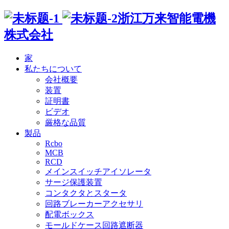
浙江万来智能電機
株式会社
家
私たちについて
会社概要
装置
証明書
ビデオ
厳格な品質
製品
Rcbo
MCB
RCD
メインスイッチアイソレータ
サージ保護装置
コンタクタとスタータ
回路ブレーカーアクセサリ
配電ボックス
モールドケース回路遮断器