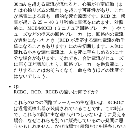
30 mA を超える電流が流れると、心臓が心室細動（ま
たは心拍リズムの乱れ）を起こす可能性があり、これ
が感電による最も一般的な死亡原因です。RCD は、感
電が起こる 25 ～ 40 ミリ秒前に電流を止めます。対照
的に、MCB/MCCB（ミニチュア回路ブレーカー）やヒ
ューズなどの従来の回路ブレーカーは、回路内の電流
が過剰になったとき（RCD が反応する漏れ電流の数千
倍​​になることもあります）にのみ切断します。人体に
流れる小さな漏れ電流は、人を死に至らしめるのに十
分な場合があります。それでも、合計電流がヒューズ
に届くほど増加したり、回路ブレーカーを過負荷にし
たりすることはおそらくなく、命を救うほどの速度で
はないでしょう。
Q5
RCBO、RCD、RCCB の違いは何ですか?
これらの2つの回路ブレーカーの主な違いは、RCBOに
は過電流検出器が装備されていることです。この時点
で、これらの間に主な違いが1つしかないように見える
場合、なぜこれらを別々に販売しているのか疑問に思
うかもしれません。なぜ市場で1種類だけを販売しない