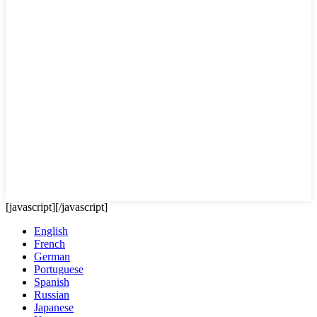
[javascript]
[/javascript]
English
French
German
Portuguese
Spanish
Russian
Japanese