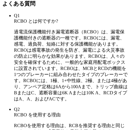
よくある質問
Q1
RCBO とは何ですか?
過電流保護機能付き漏電遮断器（RCBO）は、漏電保
護機能付きの遮断器の一種です。RCBOには、漏電、
感電、過負荷、短絡に対する保護機能があります。
RCBOは感電事故の発生を防ぎ、漏電による火災事故
の防止に明らかな効果があります。RCBOは、人々の
安全を確保するために、一般的な家庭用配電ボックス
に設置されています。RCBOは、MCBとRCDの機能を
1つのブレーカーに組み合わせたタイプのブレーカーで
す。RCBOには、1極、1+中性線、2極、または4極があ
り、アンペア定格は6Aから100Aまで、トリップ曲線は
BまたはC、遮断容量は6K Aまたは10K A、RCDタイプ
はA、A、およびACです。
Q2
RCBO を使用する理由
RCBOを使用する理由は、RCBを推奨する理由と同じ