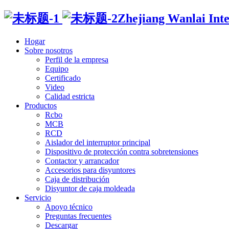
Zhejiang Wanlai Intel
Hogar
Sobre nosotros
Perfil de la empresa
Equipo
Certificado
Video
Calidad estricta
Productos
Rcbo
MCB
RCD
Aislador del interruptor principal
Dispositivo de protección contra sobretensiones
Contactor y arrancador
Accesorios para disyuntores
Caja de distribución
Disyuntor de caja moldeada
Servicio
Apoyo técnico
Preguntas frecuentes
Descargar