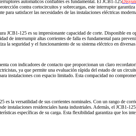
interruptores automáticos confiables es fundamental. El JCB1-125
Disyun
otección contra cortocircuitos y sobrecargas, este interruptor garantiza 
 para satisfacer las necesidades de las instalaciones eléctricas modern
niatura JCB1-125 es su impresionante capacidad de corte. Disponible en
ad de interrumpir altas corrientes de falla es fundamental para prevenir
iza la seguridad y el funcionamiento de su sistema eléctrico en diversas
a con indicadores de contacto que proporcionan un claro recordatorio v
ctricistas, ya que permite una evaluación rápida del estado de un circ
ara instalaciones con espacio limitado. Esta compacidad no compromete
25 es la versatilidad de sus corrientes nominales. Con un rango de corr
esde instalaciones residenciales hasta industriales. Además, el JCB1-125 
rísticas específicas de su carga. Esta flexibilidad garantiza que los int