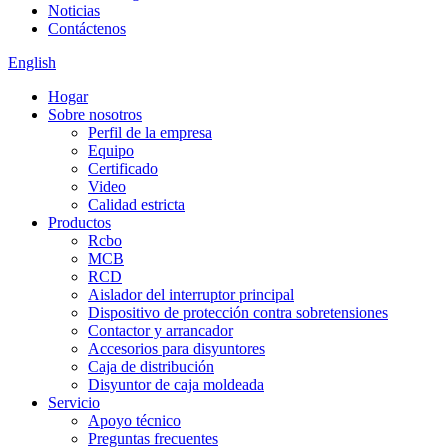
Noticias
Contáctenos
English
Hogar
Sobre nosotros
Perfil de la empresa
Equipo
Certificado
Video
Calidad estricta
Productos
Rcbo
MCB
RCD
Aislador del interruptor principal
Dispositivo de protección contra sobretensiones
Contactor y arrancador
Accesorios para disyuntores
Caja de distribución
Disyuntor de caja moldeada
Servicio
Apoyo técnico
Preguntas frecuentes