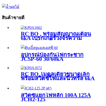
สินค้าขายดี
RC BO , พร้อมสัญญาณเตือน
6kA เบรกเกอร์วงจรความ
ปลอดภัย 4 ขั้ว , JCB2LE-
80M4P+A
อุปกรณ์ป้องกันไฟกระชาก
JCSP-60 30/60kA
RC BO โมดูลเดี่ยวขนาดเล็ก
พร้อมสวิตช์ไฟและนิวทรัล 6kA
JCR1-40
สวิตซ์แยกไฟหลัก 100A 125A
JCH2-125