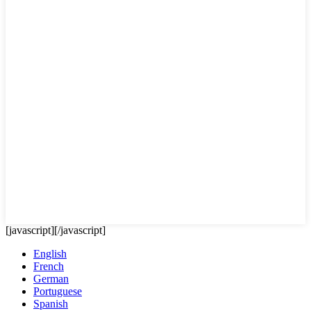
[javascript]
[/javascript]
English
French
German
Portuguese
Spanish