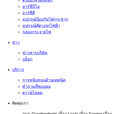
ตัวแยกสวิตซ์หลัก
อาร์ซีบีโอ
อาร์ซีดี
อุปกรณ์ป้องกันไฟกระชาก
อุปกรณ์ตัดวงจรไฟฟ้า
กล่องกระจายไฟ
ข่าว
ข่าวสารบริษัท
บล็อก
บริการ
การสนับสนุนด้านเทคนิค
คำถามที่พบบ่อย
ดาวน์โหลด
ติดต่อเรา
ถนน Dongfengfenjin เมือง Liushi เมือง Yueqing เมือง