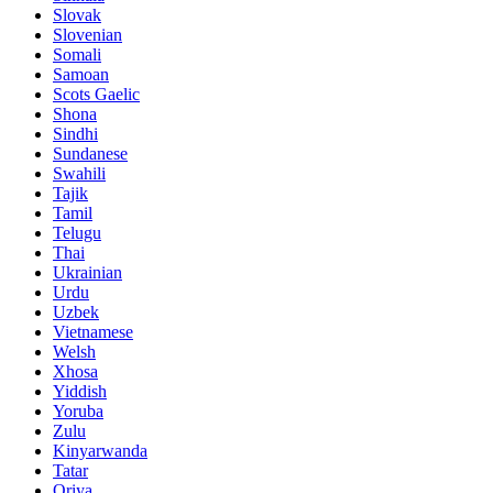
Slovak
Slovenian
Somali
Samoan
Scots Gaelic
Shona
Sindhi
Sundanese
Swahili
Tajik
Tamil
Telugu
Thai
Ukrainian
Urdu
Uzbek
Vietnamese
Welsh
Xhosa
Yiddish
Yoruba
Zulu
Kinyarwanda
Tatar
Oriya