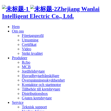
Zhejiang Wanlai
Intelligent Electric Co., Ltd.
Hem
Om oss
Företagsprofil
Utrustning
Certifikat
Video
Strikt kvalitet
Produkter
Rcbo
MCB
Jordfelsbrytare
Huvudbrytarfrånskiljare
Överspänningsskyddsenhet
Kontaktor och startmotor
Tillbehör till kretsbrytare
Distributionsbox
Gjuten kretsbrytare
Service
Teknisk support