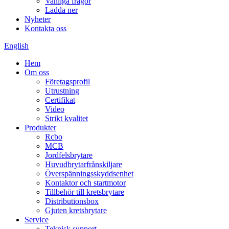
Vanliga frågor
Ladda ner
Nyheter
Kontakta oss
English
Hem
Om oss
Företagsprofil
Utrustning
Certifikat
Video
Strikt kvalitet
Produkter
Rcbo
MCB
Jordfelsbrytare
Huvudbrytarfrånskiljare
Överspänningsskyddsenhet
Kontaktor och startmotor
Tillbehör till kretsbrytare
Distributionsbox
Gjuten kretsbrytare
Service
Teknisk support