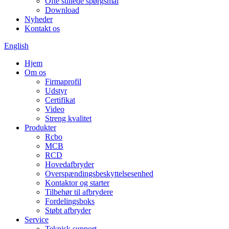
Ofte stillede spørgsmål
Download
Nyheder
Kontakt os
English
Hjem
Om os
Firmaprofil
Udstyr
Certifikat
Video
Streng kvalitet
Produkter
Rcbo
MCB
RCD
Hovedafbryder
Overspændingsbeskyttelsesenhed
Kontaktor og starter
Tilbehør til afbrydere
Fordelingsboks
Støbt afbryder
Service
Teknisk support