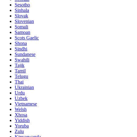
Sesotho
Sinhala
Slovak
Slovenian
Somali
Samoan
Scots Gaelic
Shona
Sindhi
Sundanese
Swahili
Tajik
Tamil
Telugu
Thai
Ukrainian
Urdu
Uzbek
Vietnamese
Welsh
Xhosa
Yiddish
Yoruba
Zulu
Kinyarwanda