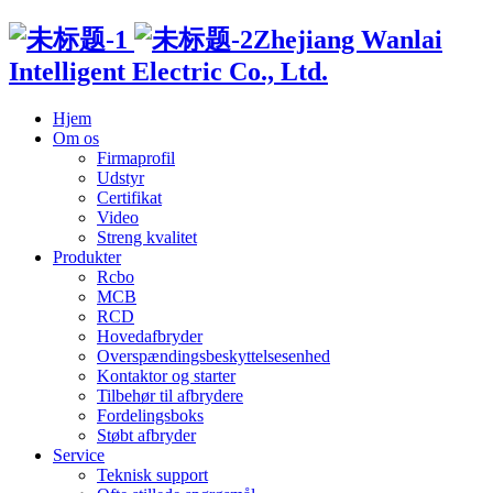
Zhejiang Wanlai
Intelligent Electric Co., Ltd.
Hjem
Om os
Firmaprofil
Udstyr
Certifikat
Video
Streng kvalitet
Produkter
Rcbo
MCB
RCD
Hovedafbryder
Overspændingsbeskyttelsesenhed
Kontaktor og starter
Tilbehør til afbrydere
Fordelingsboks
Støbt afbryder
Service
Teknisk support