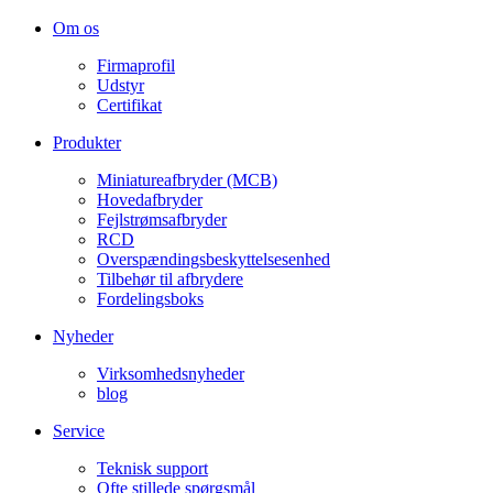
Om os
Firmaprofil
Udstyr
Certifikat
Produkter
Miniatureafbryder (MCB)
Hovedafbryder
Fejlstrømsafbryder
RCD
Overspændingsbeskyttelsesenhed
Tilbehør til afbrydere
Fordelingsboks
Nyheder
Virksomhedsnyheder
blog
Service
Teknisk support
Ofte stillede spørgsmål